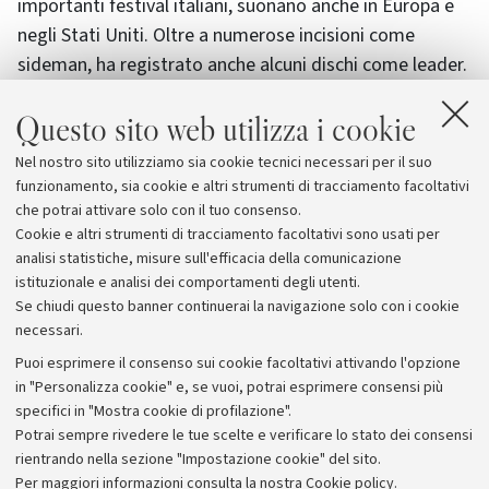
importanti festival italiani, suonano anche in Europa e
negli Stati Uniti. Oltre a numerose incisioni come
sideman, ha registrato anche alcuni dischi come leader.
Attualmente insegna pianoforte Jazz al Conservatorio
Questo sito web utilizza i cookie
di Padova.
Nel nostro sito utilizziamo sia cookie tecnici necessari per il suo
Il concerto è ad ingresso libero con ritiro del coupon a
funzionamento, sia cookie e altri strumenti di tracciamento facoltativi
partire dalle ore 20.
che potrai attivare solo con il tuo consenso.
Cookie e altri strumenti di tracciamento facoltativi sono usati per
analisi statistiche, misure sull'efficacia della comunicazione
istituzionale e analisi dei comportamenti degli utenti.
Se chiudi questo banner continuerai la navigazione solo con i cookie
necessari.
Archivio
Puoi esprimere il consenso sui cookie facoltativi attivando l'opzione
in "Personalizza cookie" e, se vuoi, potrai esprimere consensi più
Comunicati stampa
specifici in "Mostra cookie di profilazione".
Redazione
Potrai sempre rivedere le tue scelte e verificare lo stato dei consensi
rientrando nella sezione "Impostazione cookie" del sito.
Rassegna stampa
Per maggiori informazioni
consulta la nostra Cookie policy
.