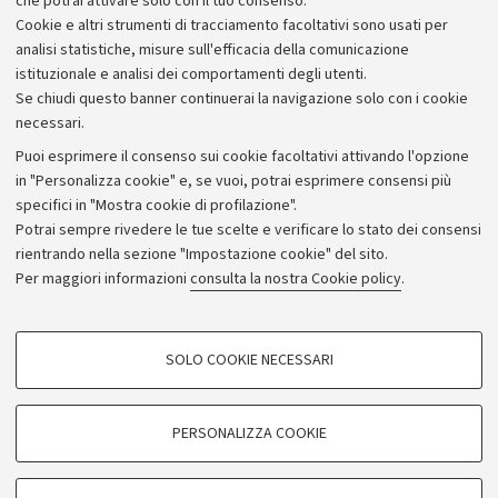
tutti e tutti acquistano per realizzare se stessi".
che potrai attivare solo con il tuo consenso.
Cookie e altri strumenti di tracciamento facoltativi sono usati per
analisi statistiche, misure sull'efficacia della comunicazione
istituzionale e analisi dei comportamenti degli utenti.
Se chiudi questo banner continuerai la navigazione solo con i cookie
necessari.
Archivio
Puoi esprimere il consenso sui cookie facoltativi attivando l'opzione
in "Personalizza cookie" e, se vuoi, potrai esprimere consensi più
Comunicati stampa
specifici in "Mostra cookie di profilazione".
Redazione
Potrai sempre rivedere le tue scelte e verificare lo stato dei consensi
rientrando nella sezione "Impostazione cookie" del sito.
Rassegna stampa
Per maggiori informazioni
consulta la nostra Cookie policy
.
Seguici su:
COOKIE DI PROFILAZIONE - FACOLTATIVI
SOLO COOKIE NECESSARI
Si tratta di cookie utilizzati per analizzare le caratteristiche della navigazione
degli utenti, creare profili in base al loro comportamento sul sito, per analisi
di marketing.
PERSONALIZZA COOKIE
© Copyright 2026 - ALMA MATER STUDIORUM - Università di
Mostra cookie di profilazione
Bologna - Via Zamboni, 33 - 40126 Bologna - PI: 01131710376 -
Google/Youtube Video
CF: 80007010376