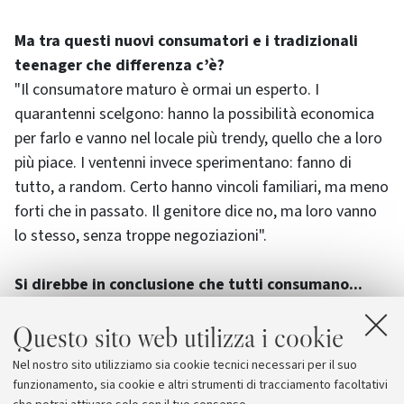
Ma tra questi nuovi consumatori e i tradizionali
teenager che differenza c’è?
"Il consumatore maturo è ormai un esperto. I
quarantenni scelgono: hanno la possibilità economica
per farlo e vanno nel locale più trendy, quello che a loro
più piace. I ventenni invece sperimentano: fanno di
tutto, a random. Certo hanno vincoli familiari, ma meno
forti che in passato. Il genitore dice no, ma loro vanno
lo stesso, senza troppe negoziazioni".
Si direbbe in conclusione che tutti consumano...
"Tutti, anche gli intellettuali più di sinistra sono parte
Questo sito web utilizza i cookie
del meccanismo. La differenza è solo nel grado di
coscienza di questa dipendenza e nella tipologia di
Nel nostro sito utilizziamo sia cookie tecnici necessari per il suo
acquisto. Per il resto consumare è una necessità di
funzionamento, sia cookie e altri strumenti di tracciamento facoltativi