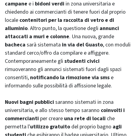
campane
e i
bidoni verdi
in zona universitaria e
chiedendo ai commercianti di tenere fuori dal proprio
locale
contenitori per la raccolta di vetro e di
alluminio
. Altro punto, la questione degli
annunci
attaccati a muri e colonne
. Una nuova, grande
bacheca
sarà sistemata
in via del Guasto
, con moduli
standard cerco/offro da compilare e affiggere.
Contemporaneamente gli
studenti civici
rimuoveranno gli annunci sistemati fuori dagli spazi
consentiti,
notificando la rimozione via sms
e
informando sulle possibilità di affissione legale.
Nuovi bagni pubblici
saranno sistemati in zona
universitaria, e allo stesso tempo saranno
coinvolti i
commercianti
per creare
una rete di locali
che
permetta l'
utilizzo gratuito
del proprio bagno
agli
studenti
che esibiranno il badge universitario. Ultimo