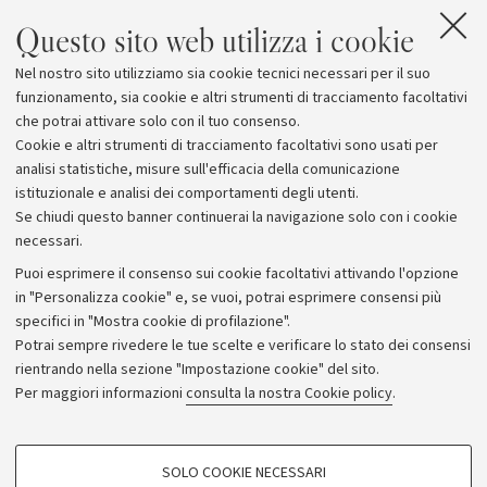
Allegati
Questo sito web utilizza i cookie
Locandina
[780.8 KB]
Nel nostro sito utilizziamo sia cookie tecnici necessari per il suo
SiAmo Bologna
funzionamento, sia cookie e altri strumenti di tracciamento facoltativi
che potrai attivare solo con il tuo consenso.
Cookie e altri strumenti di tracciamento facoltativi sono usati per
analisi statistiche, misure sull'efficacia della comunicazione
istituzionale e analisi dei comportamenti degli utenti.
Se chiudi questo banner continuerai la navigazione solo con i cookie
necessari.
Archivio
Puoi esprimere il consenso sui cookie facoltativi attivando l'opzione
in "Personalizza cookie" e, se vuoi, potrai esprimere consensi più
Comunicati stampa
specifici in "Mostra cookie di profilazione".
Redazione
Potrai sempre rivedere le tue scelte e verificare lo stato dei consensi
rientrando nella sezione "Impostazione cookie" del sito.
Rassegna stampa
Per maggiori informazioni
consulta la nostra Cookie policy
.
Seguici su:
COOKIE DI PROFILAZIONE - FACOLTATIVI
SOLO COOKIE NECESSARI