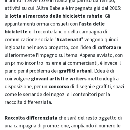
Il primo intervento è in realtà già partito da tempo,
attività su cui L'Altra Babele è impegnata già dal 2005:
la
lotta al mercato delle biciclette rubate
. Gli
appuntamenti ormai consueti con l'
asta delle
biciclette
e il recente lancio della campagna di
comunicazione sociale "
Scatenati!
" vengono quindi
inglobate nel nuovo progetto, con l'idea di
rafforzare
ulteriormente l'impegno sul tema. Appena avviato, con
un primo incontro insieme ai commercianti, è invece il
piano per il problema dei
graffiti urbani
. L'dea è di
coinvolgere
giovani artisti e
writers
mettendogli a
disposizione, per un
concorso
di disegni e graffiti, spazi
come le serrande dei negozi e i contenitori per la
raccolta differenziata.
Raccolta differenziata
che sarà del resto oggetto di
una campagna di promozione, ampliando il numero le