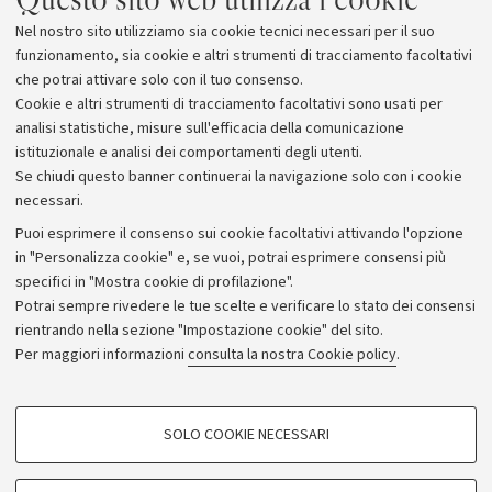
Nel nostro sito utilizziamo sia cookie tecnici necessari per il suo
funzionamento, sia cookie e altri strumenti di tracciamento facoltativi
che potrai attivare solo con il tuo consenso.
Cookie e altri strumenti di tracciamento facoltativi sono usati per
analisi statistiche, misure sull'efficacia della comunicazione
istituzionale e analisi dei comportamenti degli utenti.
Se chiudi questo banner continuerai la navigazione solo con i cookie
necessari.
Archivio
Puoi esprimere il consenso sui cookie facoltativi attivando l'opzione
in "Personalizza cookie" e, se vuoi, potrai esprimere consensi più
Comunicati stampa
specifici in "Mostra cookie di profilazione".
Redazione
Potrai sempre rivedere le tue scelte e verificare lo stato dei consensi
rientrando nella sezione "Impostazione cookie" del sito.
Rassegna stampa
Per maggiori informazioni
consulta la nostra Cookie policy
.
Seguici su:
COOKIE DI PROFILAZIONE - FACOLTATIVI
SOLO COOKIE NECESSARI
Si tratta di cookie utilizzati per analizzare le caratteristiche della navigazione
degli utenti, creare profili in base al loro comportamento sul sito, per analisi