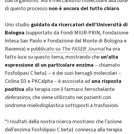
dall’organismo. Ma il meccanismo molecolare alla base
di questo processo
non è ancora del tutto chiaro
.
Uno studio
guidato da ricercatori dell’Università di
Bologna
(supportato da Fondi MIUR-PRIN, Fondazione
Intesa San Paolo e Fondazione del Monte di Bologna e
Ravenna) e
pubblicato su
The FASEB Journal
ha ora
fatto luce su questo tema, mostrando che
un'alta
espressione di un particolare enzima
– chiamato
Fosfolipasi C beta1 – e dei suoi bersagli molecolari –
Ciclina D3 e PKCalpha – è associata ad
una risposta
positiva
alla terapia con il farmaco ferrochelante
deferasirox
, che viene utilizzato nei pazienti con
sindrome mielodisplastica sottoposti a trasfusioni.
“I risultati della nostra ricerca mostrano che l’azione
dell’enzima Fosfolipasi C beta1 connessa alla terapia