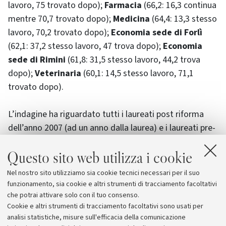
lavoro, 75 trovato dopo);
Farmacia
(66,2: 16,3 continua
mentre 70,7 trovato dopo);
Medicina
(64,4: 13,3 stesso
lavoro, 70,2 trovato dopo);
Economia sede di Forlì
(62,1: 37,2 stesso lavoro, 47 trova dopo);
Economia
sede di Rimini
(61,8: 31,5 stesso lavoro, 44,2 trova
dopo);
Veterinaria
(60,1: 14,5 stesso lavoro, 71,1
trovato dopo).
L’indagine ha riguardato tutti i laureati post riforma
dell’anno 2007 (ad un anno dalla laurea) e i laureati pre-
riforma delle sessioni estive 2007, 2005, 2003
Questo sito web utilizza i cookie
rispettivamente ad 1, 3 e 5 anni dal conseguimento del
titolo.
Complessivamente sono stati coinvolti
Nel nostro sito utilizziamo sia cookie tecnici necessari per il suo
tramite intervista quasi 20mila laureati con un
funzionamento, sia cookie e altri strumenti di tracciamento facoltativi
tasso di risposta pari all’86%
che potrai attivare solo con il tuo consenso.
Cookie e altri strumenti di tracciamento facoltativi sono usati per
analisi statistiche, misure sull'efficacia della comunicazione