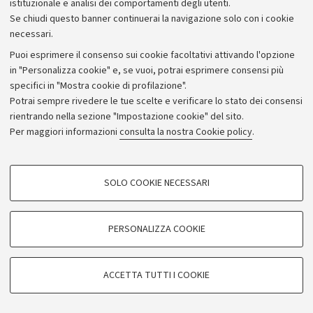
istituzionale e analisi dei comportamenti degli utenti.
Se chiudi questo banner continuerai la navigazione solo con i cookie
necessari.
Archivio
Puoi esprimere il consenso sui cookie facoltativi attivando l'opzione
in "Personalizza cookie" e, se vuoi, potrai esprimere consensi più
Comunicati stampa
specifici in "Mostra cookie di profilazione".
Redazione
Potrai sempre rivedere le tue scelte e verificare lo stato dei consensi
rientrando nella sezione "Impostazione cookie" del sito.
Rassegna stampa
Per maggiori informazioni
consulta la nostra Cookie policy
.
Seguici su:
COOKIE DI PROFILAZIONE - FACOLTATIVI
SOLO COOKIE NECESSARI
Si tratta di cookie utilizzati per analizzare le caratteristiche della navigazione
degli utenti, creare profili in base al loro comportamento sul sito, per analisi
di marketing.
PERSONALIZZA COOKIE
© Copyright 2026 - ALMA MATER STUDIORUM - Università di
Mostra cookie di profilazione
Bologna - Via Zamboni, 33 - 40126 Bologna - PI: 01131710376 -
Google/Youtube Video
CF: 80007010376
COOKIE TECNICI - NECESSARI
ACCETTA TUTTI I COOKIE
Facebook
Privacy
Note legali
Impostazioni Cookie
Si tratta di cookie tecnici utilizzati, a titolo esemplificativo, per il corretto
Vimeo
funzionamento del sito, salvare le preferenze di navigazione, per il