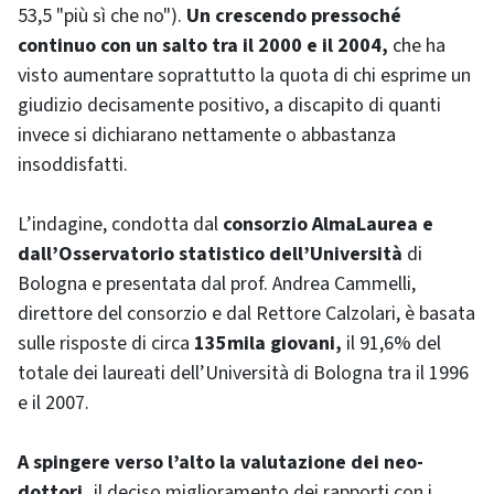
53,5 "più sì che no").
Un crescendo pressoché
continuo con un salto tra il 2000 e il 2004,
che ha
visto aumentare soprattutto la quota di chi esprime un
giudizio decisamente positivo, a discapito di quanti
invece si dichiarano nettamente o abbastanza
insoddisfatti.
L’indagine, condotta dal
consorzio AlmaLaurea e
dall’Osservatorio statistico dell’Università
di
Bologna e presentata dal prof. Andrea Cammelli,
direttore del consorzio e dal Rettore Calzolari, è basata
sulle risposte di circa
135mila giovani,
il 91,6% del
totale dei laureati dell’Università di Bologna tra il 1996
e il 2007.
A spingere verso l’alto la valutazione dei neo-
dottori,
il deciso miglioramento dei rapporti con i