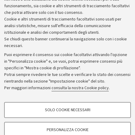
imparare a superarli, senza lasciarsi andare alla prima
funzionamento, sia cookie e altri strumenti di tracciamento facoltativi
difficoltà.
che potrai attivare solo con il tuo consenso.
Cookie e altri strumenti di tracciamento facoltativi sono usati per
analisi statistiche, misure sull'efficacia della comunicazione
istituzionale e analisi dei comportamenti degli utenti.
Se chiudi questo banner continuerai la navigazione solo con i cookie
necessari.
Archivio
Puoi esprimere il consenso sui cookie facoltativi attivando l'opzione
in "Personalizza cookie" e, se vuoi, potrai esprimere consensi più
Comunicati stampa
specifici in "Mostra cookie di profilazione".
Redazione
Potrai sempre rivedere le tue scelte e verificare lo stato dei consensi
rientrando nella sezione "Impostazione cookie" del sito.
Rassegna stampa
Per maggiori informazioni
consulta la nostra Cookie policy
.
Seguici su:
COOKIE DI PROFILAZIONE - FACOLTATIVI
SOLO COOKIE NECESSARI
Si tratta di cookie utilizzati per analizzare le caratteristiche della navigazione
degli utenti, creare profili in base al loro comportamento sul sito, per analisi
di marketing.
PERSONALIZZA COOKIE
© Copyright 2026 - ALMA MATER STUDIORUM - Università di
Mostra cookie di profilazione