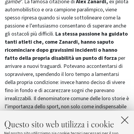
gambe
". La famosa citazione di
Alex Zanardi,
ex pilota
automobilistico e ora campione paralimpico, viene
spesso ripresa quando si vuole sottolineare come la
passione e l’entusiasmo consentano di superare anche
gli ostacoli più difficili.
La stessa passione ha guidato
tanti atleti che, come Zanardi, hanno saputo
ricominciare dopo gravissimi incidenti o hanno
fatto della propria disabilità un punto di forza
per
arrivare a nuovi traguardi. Potevano accontentarsi di
sopravvivere, spendendo il loro tempo a lamentarsi
della propria condizione: invece hanno deciso di vivere
fino in fondo e di accarezzare sogni che parevano
irrealizzabili. Il denominatore comune delle loro storie è
l’importanza dello sport, non solo come indispensabile
strumento di riabilitazione e rieducazione funzionale,
Questo sito web utilizza i cookie
ma anche come opportunità di dedicarsi a qualcosa con
grinta, di misurarsi con i limiti del proprio corpo e
Nel nostro sito utilizziamo sia cookie tecnici necessari per il suo