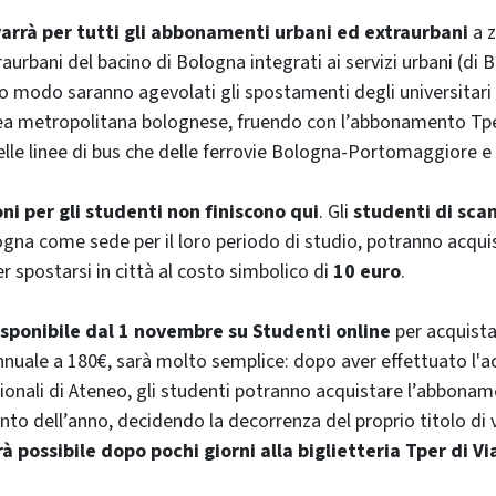
arrà per tutti gli abbonamenti urbani ed extraurbani
a z
urbani del bacino di Bologna integrati ai servizi urbani (di 
to modo saranno agevolati gli spostamenti degli universitari
rea metropolitana bolognese, fruendo con l’abbonamento Tper
delle linee di bus che delle ferrovie Bologna-Portomaggiore 
ni per gli studenti non finiscono qui
. Gli
studenti di sca
gna come sede per il loro periodo di studio, potranno acqui
 spostarsi in città al costo simbolico di
10 euro
.
isponibile dal 1 novembre su Studenti online
per acquist
uale a 180€, sarà molto semplice: dopo aver effettuato l'a
uzionali di Ateneo, gli studenti potranno acquistare l’abbonam
 dell’anno, decidendo la decorrenza del proprio titolo di 
à possibile dopo pochi giorni alla biglietteria Tper di Vi