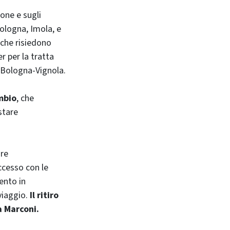
one e sugli
Bologna, Imola, e
 che risiedono
 per la tratta
e Bologna-Vignola.
mbio
, che
stare
are
ccesso con le
ento in
viaggio.
Il ritiro
a Marconi.