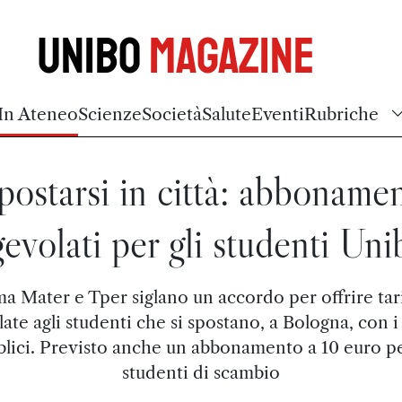
Unibo
Magazine
In Ateneo
Scienze
Società
Salute
Eventi
Rubriche
postarsi in città: abbonamen
gevolati per gli studenti Uni
a Mater e Tper siglano un accordo per offrire tar
ate agli studenti che si spostano, a Bologna, con 
lici. Previsto anche un abbonamento a 10 euro pe
studenti di scambio