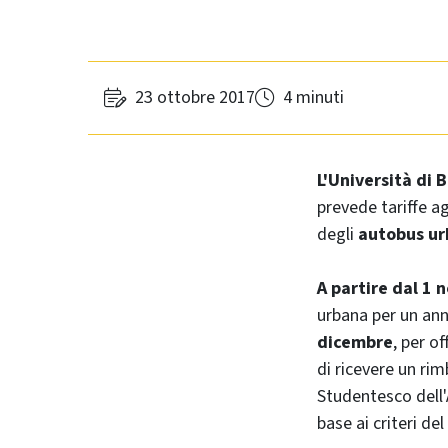
23 ottobre 2017
4 minuti
L'Università di
prevede tariffe a
degli
autobus ur
A partire dal 1
urbana per un an
dicembre
, per o
di ricevere un rim
Studentesco dell'
base ai criteri d