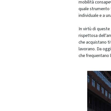
mobilità consapev
quale strumento fi
individuale e a un
In virtù di queste
rispettosa dell’a
che acquistano tit
lavorano. Da ogg
che frequentano l