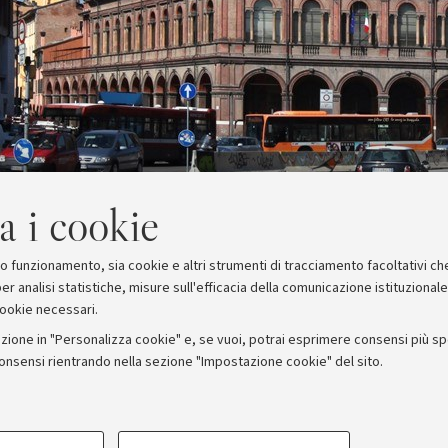
a i cookie
suo funzionamento, sia cookie e altri strumenti di tracciamento facoltativi ch
er analisi statistiche, misure sull'efficacia della comunicazione istituzional
cookie necessari.
zione in "Personalizza cookie" e, se vuoi, potrai esprimere consensi più spec
consensi rientrando nella sezione "Impostazione cookie" del sito.
stampa
COOKIE TECNICI - NECESSAR
ORUM - Università di Bologna - Via Zamboni, 33 - 40126 Bologna