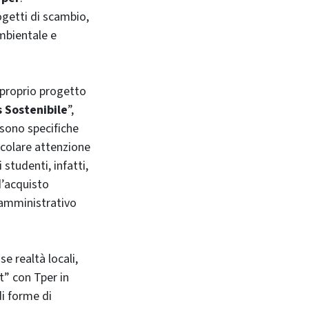
ogetti di scambio,
ambientale e
 proprio progetto
 Sostenibile
”,
 sono specifiche
icolare attenzione
 studenti, infatti,
d’acquisto
-amministrativo
se realtà locali,
t” con Tper in
i forme di