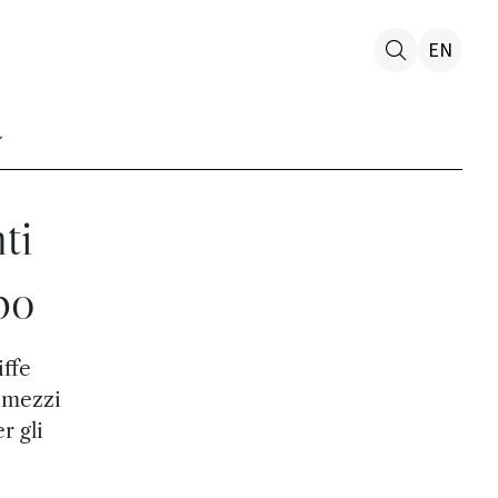
EN
ti
bo
iffe
i mezzi
r gli