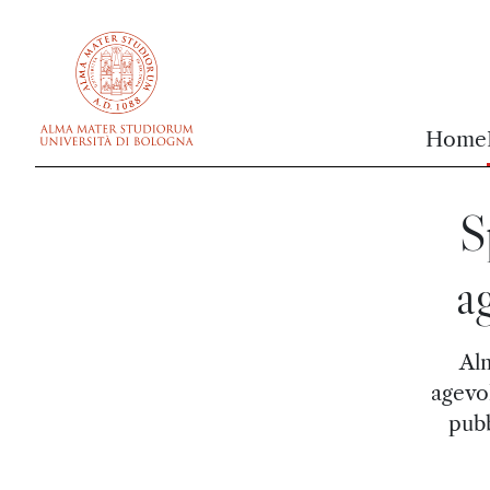
vai al contenuto della pagina
vai al menu di navigazione
Home
S
a
Alm
agevol
pubb