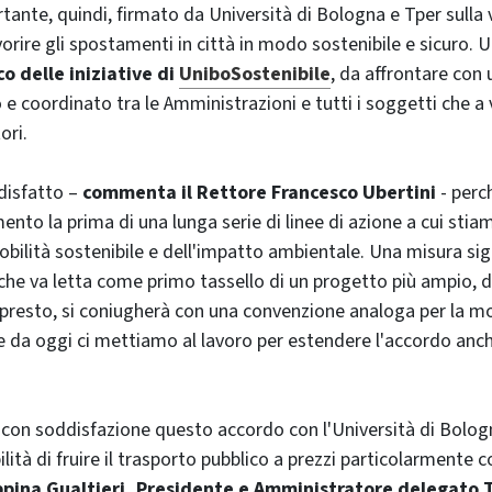
ante, quindi, firmato da Università di Bologna e Tper sulla v
orire gli spostamenti in città in modo sostenibile e sicuro. 
co delle iniziative di
UniboSostenibile
, da affrontare con 
 e coordinato tra le Amministrazioni e tutti i soggetti che a 
ori.
disfatto –
commenta il Rettore Francesco Ubertini
- perc
nto la prima di una lunga serie di linee di azione a cui stia
bilità sostenibile e dell'impatto ambientale. Una misura sign
 che va letta come primo tassello di un progetto più ampio, d
presto, si coniugherà con una convenzione analoga per la mob
ltre da oggi ci mettiamo al lavoro per estendere l'accordo an
con soddisfazione questo accordo con l'Università di Bolog
ilità di fruire il trasporto pubblico a prezzi particolarmente c
pina Gualtieri, Presidente e Amministratore delegato 