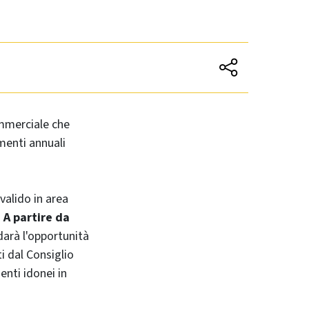
merciale che
menti annuali
alido in area
.
A partire da
arà l'opportunità
i dal Consiglio
enti idonei in