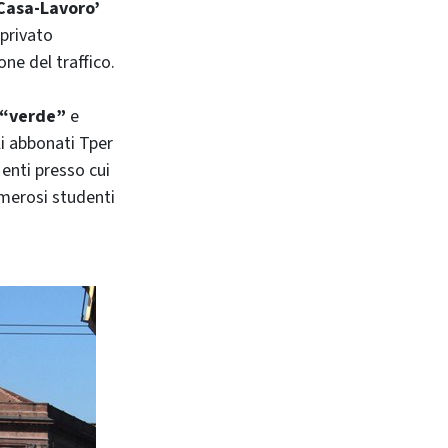
Casa-Lavoro’
 privato
one del traffico.
 “verde”
e
li abbonati Tper
 enti presso cui
merosi studenti