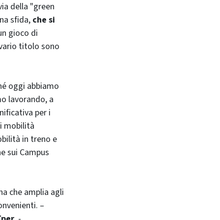
ia della "green
Una sfida,
che si
un gioco di
vario titolo sono
hé oggi abbiamo
mo lavorando, a
ificativa per i
i mobilità
ilità in treno e
che sui Campus
na che amplia agli
onvenienti. –
Tper
. -