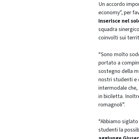
Un accordo import
economy", per fav
inserisce nel sol
squadra sinergico
coinvolti sui territ
“Sono molto sod
portato a compime
sostegno della mo
nostri studenti e
intermodale che, 
in biciletta. Ino
romagnoli”.
“Abbiamo siglato 
studenti la possib
aggiunge Giusep