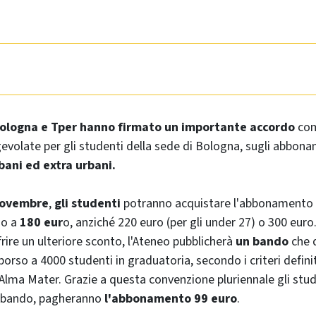
 Bologna e Tper hanno firmato un importante accordo
com
gevolate per gli studenti della sede di Bologna, sugli abbona
bani ed extra urbani.
 novembre
,
gli studenti
potranno acquistare l'abbonamento v
no a
180 eur
o, anziché 220 euro (per gli under 27) o 300 euro
ffrire un ulteriore sconto, l'Ateneo pubblicherà
un bando
che d
borso a 4000 studenti in graduatoria, secondo i criteri definit
Alma Mater. Grazie a questa convenzione pluriennale gli stud
el bando, pagheranno
l'abbonamento 99 euro
.