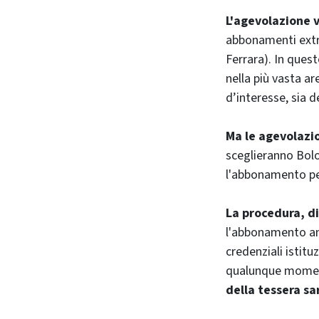
L'agevolazione v
abbonamenti extra
Ferrara). In ques
nella più vasta a
d’interesse, sia 
Ma le agevolazio
sceglieranno Bolo
l'abbonamento per
La procedura, d
l'abbonamento ann
credenziali istit
qualunque momento
della tessera sar