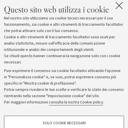
Questo sito web utilizza i cookie
Nel nostro sito utilizziamo sia cookie tecnici necessari per il suo
funzionamento, sia cookie e altri strumenti di tracciamento facoltativi
che potrai attivare solo con il tuo consenso.
Cookie e altri strumenti di tracciamento facoltativi sono usati per
analisi statistiche, misure sull'efficacia della comunicazione
istituzionale e analisi dei comportamenti degli utenti.
Se chiudi questo banner continuerai la navigazione solo con i cookie
necessari.
Archivio
Puoi esprimere il consenso sui cookie facoltativi attivando l'opzione
in "Personalizza cookie" e, se vuoi, potrai esprimere consensi più
Comunicati stampa
specifici in "Mostra cookie di profilazione".
Redazione
Potrai sempre rivedere le tue scelte e verificare lo stato dei consensi
rientrando nella sezione "Impostazione cookie" del sito.
Rassegna stampa
Per maggiori informazioni
consulta la nostra Cookie policy
.
Seguici su:
COOKIE DI PROFILAZIONE - FACOLTATIVI
SOLO COOKIE NECESSARI
Si tratta di cookie utilizzati per analizzare le caratteristiche della navigazione