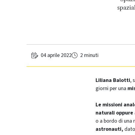
spazia
04 aprile 2022
2 minuti
Liliana Balotti
, 
giorni per una
mi
Le missioni anal
naturali oppure a
o a bordo di una n
astronauti,
dato 