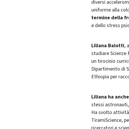
diversi accelerome
uniforme alla col
termine della fr
e dello stress psi
Liliana Balotti
, 
studiare Scienze N
un tirocinio curri
Dipartimento di S
Ethiopia per racc
Liliana ha anche
stessi astronauti
Ha svolto attivit
TiramiScience, per
ricercatori e sci