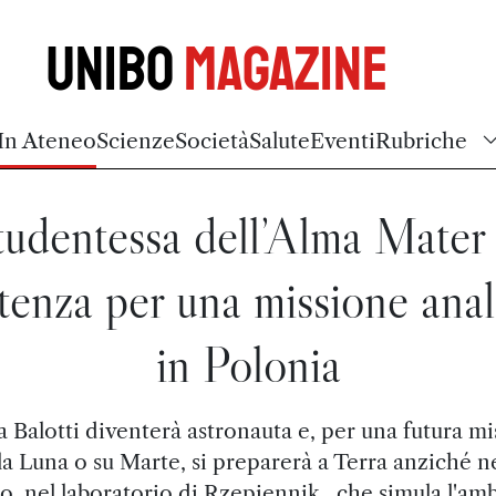
Unibo
Magazine
In Ateneo
Scienze
Società
Salute
Eventi
Rubriche
tudentessa dell’Alma Mater 
tenza per una missione ana
in Polonia
a Balotti diventerà astronauta e, per una futura m
la Luna o su Marte, si preparerà a Terra anziché n
o, nel laboratorio di Rzepiennik , che simula l'am