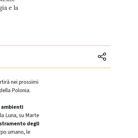
ia e la
rtirà nei prossimi
 della Polonia.
n ambienti
lla Luna, su Marte
stramento degli
rpo umano, le