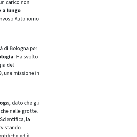
 un carico non
 a lungo
ervoso Autonomo
ità di Bologna per
ologia
. Ha svolto
gia del
9, una missione in
loga,
dato che
gli
che nelle grotte.
cientifica, la
ervistando
entifiche ed è