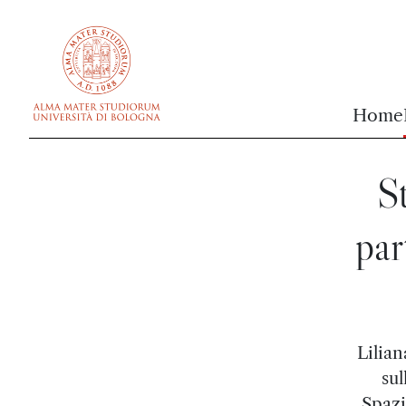
vai al contenuto della pagina
vai al menu di navigazione
Home
S
par
Lilian
sul
Spazi