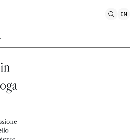
EN
in
loga
issione
ello
biente