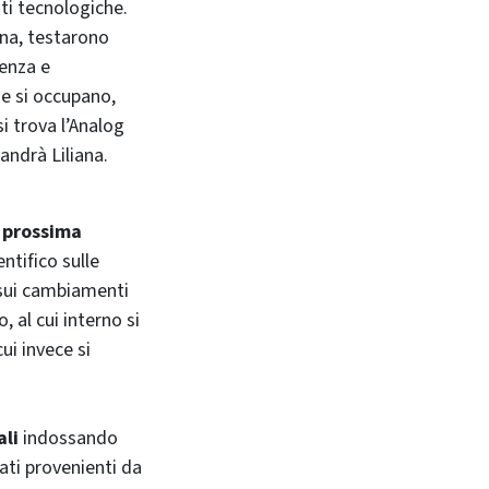
nti tecnologiche.
una, testarono
venza e
e si occupano,
i trova l’Analog
andrà Liliana.
a prossima
entifico sulle
 sui cambiamenti
 al cui interno si
ui invece si
ali
indossando
ati provenienti da