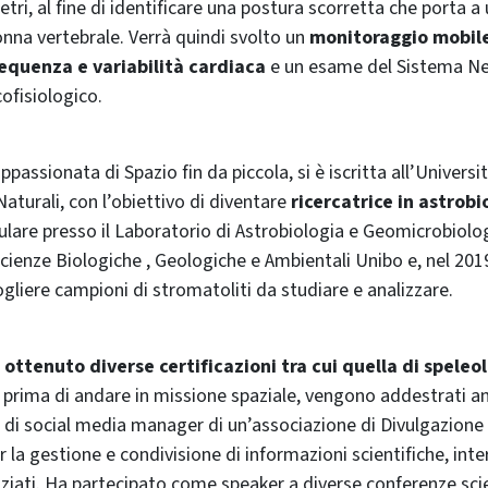
tri, al fine di identificare una postura scorretta che porta a
onna vertebrale. Verrà quindi svolto un
monitoraggio mobile
equenza e variabilità cardiaca
e un esame del Sistema N
cofisiologico.
appassionata di Spazio fin da piccola, si è iscritta all’Univers
aturali, con l’obiettivo di diventare
ricercatrice in astrobi
culare presso il Laboratorio di Astrobiologia e Geomicrobiolo
cienze Biologiche , Geologiche e Ambientali Unibo e, nel 201
ogliere campioni di stromatoliti da studiare e analizzare.
 ottenuto diverse certificazioni tra cui quella di speleo
, prima di andare in missione spaziale, vengono addestrati an
à di social media manager di un’associazione di Divulgazione S
 la gestione e condivisione di informazioni scientifiche, int
enziati. Ha partecipato come speaker a diverse conferenze sci