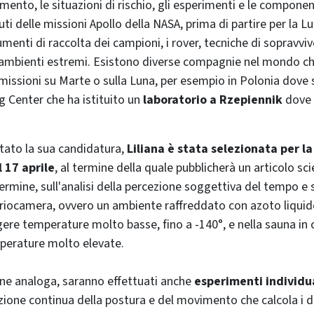
amento, le situazioni di rischio, gli esperimenti e le compone
uti delle missioni Apollo della NASA, prima di partire per la L
rumenti di raccolta dei campioni, i rover, tecniche di sopravvi
mbienti estremi. Esistono diverse compagnie nel mondo ch
 missioni su Marte o sulla Luna, per esempio in Polonia dove s
g Center che ha istituito un
laboratorio a Rzepiennik
dove 
tato la sua candidatura,
Liliana è stata selezionata per l
l 17 aprile
, al termine della quale pubblicherà un articolo sci
termine, sull'analisi della percezione soggettiva del tempo e
criocamera, ovvero un ambiente raffreddato con azoto liquido,
re temperature molto basse, fino a -140°, e nella sauna in c
erature molto elevate.
ne analoga, saranno effettuati anche
esperimenti individu
zione continua della postura e del movimento che calcola i d