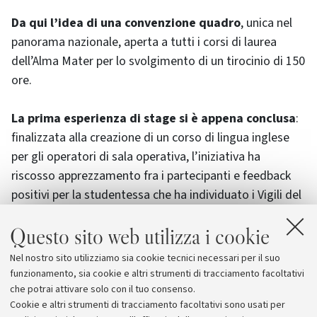
Da qui l’idea di una convenzione quadro
, unica nel
panorama nazionale, aperta a tutti i corsi di laurea
dell’Alma Mater per lo svolgimento di un tirocinio di 150
ore.
La prima esperienza di stage si è appena conclusa
:
finalizzata alla creazione di un corso di lingua inglese
per gli operatori di sala operativa, l’iniziativa ha
riscosso apprezzamento fra i partecipanti e feedback
positivi per la studentessa che ha individuato i Vigili del
Fuoco per il suo stage. E a breve è previsto l’avvio di
Questo sito web utilizza i cookie
altri incontri tematici, indirizzati in particolare ai
responsabili delle squadre operative, su argomenti
Nel nostro sito utilizziamo sia cookie tecnici necessari per il suo
afferenti la prevenzione incendi con il coinvolgimento di
funzionamento, sia cookie e altri strumenti di tracciamento facoltativi
un laureando in ingegneria.
che potrai attivare solo con il tuo consenso.
Cookie e altri strumenti di tracciamento facoltativi sono usati per