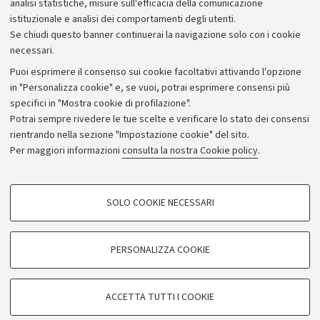
analisi statistiche, misure sull'efficacia della comunicazione
istituzionale e analisi dei comportamenti degli utenti.
Se chiudi questo banner continuerai la navigazione solo con i cookie
necessari.
Archivio
Puoi esprimere il consenso sui cookie facoltativi attivando l'opzione
in "Personalizza cookie" e, se vuoi, potrai esprimere consensi più
Comunicati stampa
specifici in "Mostra cookie di profilazione".
Redazione
Potrai sempre rivedere le tue scelte e verificare lo stato dei consensi
rientrando nella sezione "Impostazione cookie" del sito.
Rassegna stampa
Per maggiori informazioni
consulta la nostra Cookie policy
.
Seguici su:
COOKIE DI PROFILAZIONE - FACOLTATIVI
SOLO COOKIE NECESSARI
Si tratta di cookie utilizzati per analizzare le caratteristiche della navigazione
degli utenti, creare profili in base al loro comportamento sul sito, per analisi
di marketing.
PERSONALIZZA COOKIE
© Copyright 2026 - ALMA MATER STUDIORUM - Università di
Mostra cookie di profilazione
Bologna - Via Zamboni, 33 - 40126 Bologna - PI: 01131710376 -
Google/Youtube Video
CF: 80007010376
COOKIE TECNICI - NECESSARI
ACCETTA TUTTI I COOKIE
Facebook
Privacy
Note legali
Impostazioni Cookie
Si tratta di cookie tecnici utilizzati, a titolo esemplificativo, per il corretto