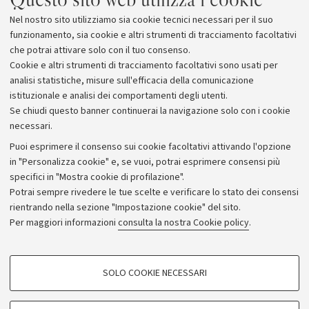
Nel nostro sito utilizziamo sia cookie tecnici necessari per il suo
funzionamento, sia cookie e altri strumenti di tracciamento facoltativi
che potrai attivare solo con il tuo consenso.
Cookie e altri strumenti di tracciamento facoltativi sono usati per
analisi statistiche, misure sull'efficacia della comunicazione
istituzionale e analisi dei comportamenti degli utenti.
Se chiudi questo banner continuerai la navigazione solo con i cookie
necessari.
Archivio
Puoi esprimere il consenso sui cookie facoltativi attivando l'opzione
in "Personalizza cookie" e, se vuoi, potrai esprimere consensi più
Comunicati stampa
specifici in "Mostra cookie di profilazione".
Redazione
Potrai sempre rivedere le tue scelte e verificare lo stato dei consensi
rientrando nella sezione "Impostazione cookie" del sito.
Rassegna stampa
Per maggiori informazioni
consulta la nostra Cookie policy
.
Seguici su:
COOKIE DI PROFILAZIONE - FACOLTATIVI
SOLO COOKIE NECESSARI
Si tratta di cookie utilizzati per analizzare le caratteristiche della navigazione
degli utenti, creare profili in base al loro comportamento sul sito, per analisi