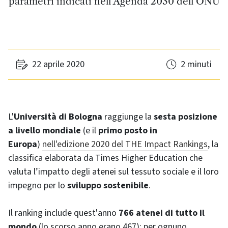
parametri indicati nell’Agenda 2030 dell’ONU
22 aprile 2020
2 minuti
L'
Università di Bologna
raggiunge la
sesta posizione
a livello mondiale
(e il
primo posto in
Europa
)
nell'edizione 2020 del THE Impact Rankings
, la
classifica elaborata da Times Higher Education che
valuta l’impatto degli atenei sul tessuto sociale e il loro
impegno per lo
sviluppo sostenibile
.
Il ranking include quest'anno
766 atenei di tutto il
mondo
(lo scorso anno erano 467): per ognuno