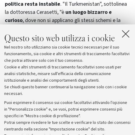
politica resta instabile
. "Il Turkmenistan", sottolinea
la dottoressa Cerasetti, "è
un luogo bizzarro e
curioso
, dove non si applicano gli stessi schemi e la
stessa mentalità che abbiamo in occidente, ma è anche
Questo sito web utilizza i cookie
un paese estremamente importante dal punto di
vista archeologico
. Il numero di reperti ancora da
Nel nostro sito utilizziamo sia cookie tecnici necessari per il suo
scoprire è altissimo e il lavoro di ricerca è di
funzionamento, sia cookie e altri strumenti di tracciamento facoltativi
conseguenza ancora lungo".
che potrai attivare solo con il tuo consenso.
Cookie e altri strumenti di tracciamento facoltativi sono usati per
analisi statistiche, misure sull'efficacia della comunicazione
istituzionale e analisi dei comportamenti degli utenti.
Se chiudi questo banner continuerai la navigazione solo con i cookie
necessari.
Archivio
Puoi esprimere il consenso sui cookie facoltativi attivando l'opzione
in "Personalizza cookie" e, se vuoi, potrai esprimere consensi più
Comunicati stampa
specifici in "Mostra cookie di profilazione".
Redazione
Potrai sempre rivedere le tue scelte e verificare lo stato dei consensi
rientrando nella sezione "Impostazione cookie" del sito.
Rassegna stampa