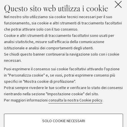
Questo sito web utilizza i cookie
Nel nostro sito utilizziamo sia cookie tecnici necessari per il suo
funzionamento, sia cookie e altri strumenti di tracciamento facoltativi
che potrai attivare solo con il tuo consenso.
Cookie e altri strumenti di tracciamento facoltativi sono usati per
analisi statistiche, misure sull'efficacia della comunicazione
istituzionale e analisi dei comportamenti degli utenti.
Se chiudi questo banner continuerai la navigazione solo con i cookie
necessari.
Archivio
Puoi esprimere il consenso sui cookie facoltativi attivando l'opzione
in "Personalizza cookie" e, se vuoi, potrai esprimere consensi più
Comunicati stampa
specifici in "Mostra cookie di profilazione".
Redazione
Potrai sempre rivedere le tue scelte e verificare lo stato dei consensi
rientrando nella sezione "Impostazione cookie" del sito.
Rassegna stampa
Per maggiori informazioni
consulta la nostra Cookie policy
.
Seguici su:
COOKIE DI PROFILAZIONE - FACOLTATIVI
SOLO COOKIE NECESSARI
Si tratta di cookie utilizzati per analizzare le caratteristiche della navigazione