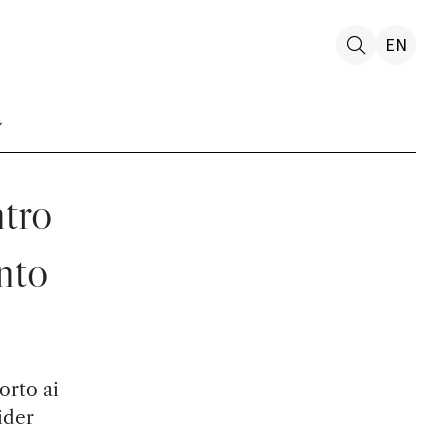
EN
ntro
nto
orto ai
ider