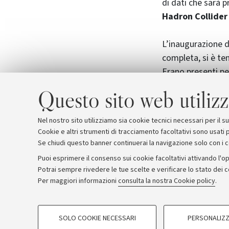
di dati che sarà p
Hadron Collider
L’inaugurazione d
completa, si è te
Erano presenti pe
Nazionale di Fisi
Questo sito web utilizz
Bologna
Giusepp
Ruggieri
, INFN-R
Nel nostro sito utilizziamo sia cookie tecnici necessari per il 
Cookie e altri strumenti di tracciamento facoltativi sono usati p
Se chiudi questo banner continuerai la navigazione solo con i 
Puoi esprimere il consenso sui cookie facoltativi attivando l'op
Potrai sempre rivedere le tue scelte e verificare lo stato dei 
Archivio
Comunicati stampa
Redazione
Rassegna 
Per maggiori informazioni
consulta la nostra Cookie policy
.
COOKIE DI PROFILAZIONE - FACOLTATIVI
© Copyright 2026 - ALMA MATER STUDI
SOLO COOKIE NECESSARI
PERSONALIZZ
Si tratta di cookie utilizzati per analizzare le caratteristiche della navi