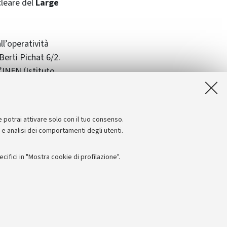
cleare del
Large
ll’operatività
erti Pichat 6/2.
l’INFN (Istituto
l Comune di
 prof.
Federico
.
e potrai attivare solo con il tuo consenso.
e e analisi dei comportamenti degli utenti.
ifici in "Mostra cookie di profilazione".
Seguici su:
I
 - PI: 01131710376 - CF: 80007010376
 titolo esemplificativo, per il corretto funzionamento del sito, salvare