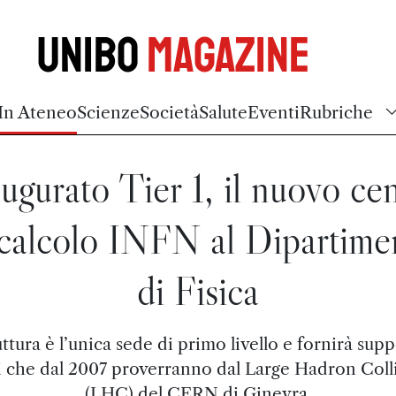
Unibo
Magazine
In Ateneo
Scienze
Società
Salute
Eventi
Rubriche
ugurato Tier 1, il nuovo ce
 calcolo INFN al Dipartime
di Fisica
uttura è l’unica sede di primo livello e fornirà supp
i che dal 2007 proverranno dal Large Hadron Coll
(LHC) del CERN di Ginevra.