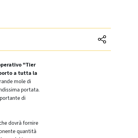
operativo "Tier
porto a tutta la
grande mole di
andissima portata.
mportante di
che dovrà fornire
mponente quantità