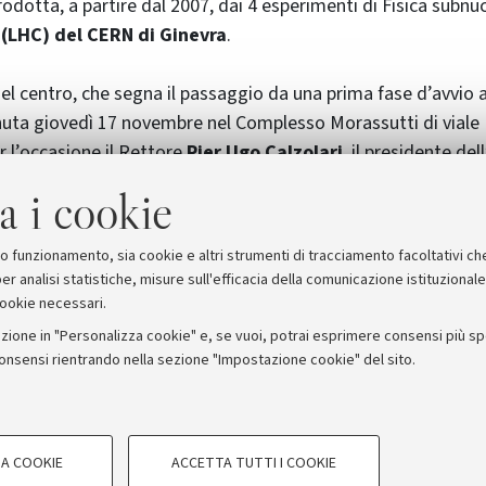
rodotta, a partire dal 2007, dai 4 esperimenti di Fisica subnu
 (LHC) del CERN di Ginevra
.
el centro, che segna il passaggio da una prima fase d’avvio a
nuta giovedì 17 novembre nel Complesso Morassutti di viale B
r l’occasione il Rettore
Pier Ugo Calzolari
, il presidente del
ca Nucleare)
Roberto Petronzio
, l’assessore alla sanità de
a i cookie
e Paruolo
, il Direttore del CNAF-INFN,
Mirco Mazzucato
, il
oma3 e il dr. Francesco Beltrame in rappresentanza del Miur
suo funzionamento, sia cookie e altri strumenti di tracciamento facoltativi ch
er analisi statistiche, misure sull'efficacia della comunicazione istituzional
cookie necessari.
zione in "Personalizza cookie" e, se vuoi, potrai esprimere consensi più spec
consensi rientrando nella sezione "Impostazione cookie" del sito.
stampa
COOKIE TECNICI - NECESSAR
ORUM - Università di Bologna - Via Zamboni, 33 - 40126 Bologna
A COOKIE
ACCETTA TUTTI I COOKIE
gazione degli utenti, creare profili in
Si tratta di cookie tecnici utilizzati, a