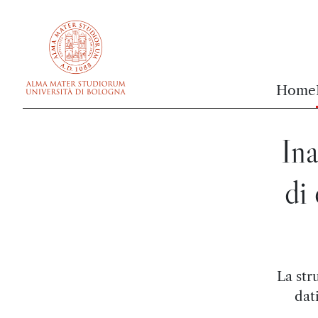
vai al contenuto della pagina
vai al menu di navigazione
Home
Ina
di
La str
dat