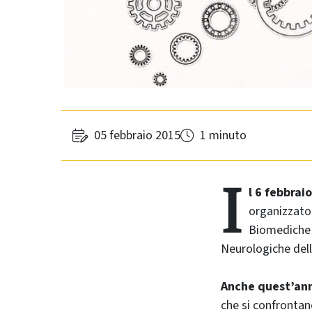
05 febbraio 2015
1 minuto
I
l 6 febbrai
organizzato 
Biomediche 
Neurologiche dell
Anche quest’ann
che si confrontano