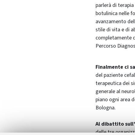
parlerà di terap
botulinica nelle 
avanzamento della
stile di vita e di
completamente ded
Percorso Diagnost
Finalmente ci s
del paziente cefal
terapeutica dei si
generale al neurol
piano ogni area d
Bologna.
Al dibattito sul
delle tre organizza