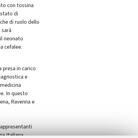
nto con tossina
 stato di
che di ruolo dello
e sarà
il neonato
a cefalee.
 presa in carico
diagnostica e
i medicina
ee. In questo
odena, Ravenna e
rappresentanti
ega Italiana