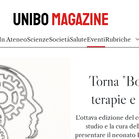
Unibo
Magazine
In Ateneo
Scienze
Società
Salute
Eventi
Rubriche
Torna "Bo
terapie e 
L'ottava edizione del 
studio e la cura de
presentare il neonato 