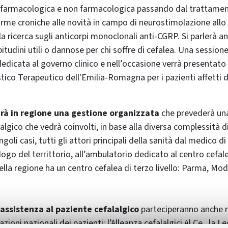
ia farmacologica e non farmacologica passando dal trattame
forme croniche alle novità in campo di neurostimolazione allo
 ricerca sugli anticorpi monoclonali anti‐CGRP. Si parlerà an
 abitudini utili o dannose per chi soffre di cefalea. Una session
icata al governo clinico e nell’occasione verrà presentato 
ico Terapeutico dell'Emilia-Romagna per i pazienti affetti d
arà in regione una gestione organizzata
che prevederà una
algico che vedrà coinvolti, in base alla diversa complessità 
ngoli casi, tutti gli attori principali della sanità dal medico d
ogo del territtorio, all’ambulatorio dedicato al centro cefal
ella regione ha un centro cefalea di terzo livello: Parma, M
l’assistenza al paziente cefalalgico
parteciperanno anche 
zioni nazionali dei pazienti: l’Alleanza cefalalgici Al.Ce., la L