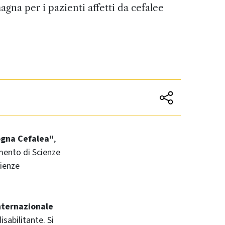
na per i pazienti affetti da cefalee
logna Cefalea"
,
imento di Scienze
cienze
nternazionale
sabilitante. Si