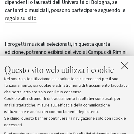
dipendenti o laureati dell'Università di Bologna, se
cantanti o musicisti, possono partecipare seguendo le
regole sul sito
.
I progetti musicali selezionati, in questa quarta
edizione, potranno esibirsi dal vivo al Campus di Rimini
in occasione dell'
Alma Mater Fest il prossimo 11
Questo sito web utilizza i cookie
Ottobre 2021
. Le esibizioni verranno trasmesse in
streaming nei canali social di Ateneo. Tutti gli artisti
Nel nostro sito utilizziamo sia cookie tecnici necessari per il suo
selezionati riceveranno in premio il video della propria
funzionamento, sia cookie e altri strumenti di tracciamento facoltativi
esibizione.
che potrai attivare solo con il tuo consenso.
Cookie e altri strumenti di tracciamento facoltativi sono usati per
analisi statistiche, misure sull'efficacia della comunicazione
istituzionale e analisi dei comportamenti degli utenti.
Se chiudi questo banner continuerai la navigazione solo con i cookie
necessari.
Archivio