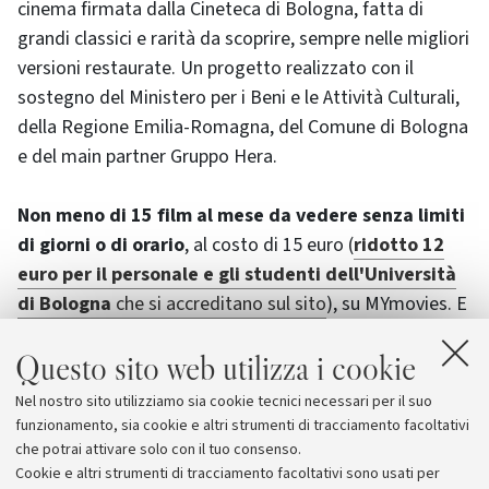
cinema firmata dalla Cineteca di Bologna, fatta di
grandi classici e rarità da scoprire, sempre nelle migliori
versioni restaurate. Un progetto realizzato con il
sostegno del Ministero per i Beni e le Attività Culturali,
della Regione Emilia-Romagna, del Comune di Bologna
e del main partner Gruppo Hera.
Non meno di 15 film al mese da vedere senza limiti
di giorni o di orario
, al costo di 15 euro (
ridotto 12
euro per il personale e gli studenti dell'Università
di Bologna
che si accreditano sul sito
), su MYmovies. E
ogni 30 giorni un programma tutto nuovo, con altri
Questo sito web utilizza i cookie
nuovi film (fino al 19 luglio).
Nel nostro sito utilizziamo sia cookie tecnici necessari per il suo
Maggiori informazioni e programma sul sito de
Il
funzionamento, sia cookie e altri strumenti di tracciamento facoltativi
cinema ritrovato
che potrai attivare solo con il tuo consenso.
Cookie e altri strumenti di tracciamento facoltativi sono usati per