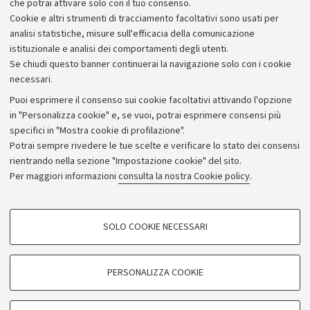
un’opportunità per sviluppare le proprie intuizioni”.
che potrai attivare solo con il tuo consenso.
Cookie e altri strumenti di tracciamento facoltativi sono usati per
analisi statistiche, misure sull'efficacia della comunicazione
istituzionale e analisi dei comportamenti degli utenti.
Se chiudi questo banner continuerai la navigazione solo con i cookie
necessari.
Archivio
Puoi esprimere il consenso sui cookie facoltativi attivando l'opzione
in "Personalizza cookie" e, se vuoi, potrai esprimere consensi più
Comunicati stampa
specifici in "Mostra cookie di profilazione".
Redazione
Potrai sempre rivedere le tue scelte e verificare lo stato dei consensi
rientrando nella sezione "Impostazione cookie" del sito.
Rassegna stampa
Per maggiori informazioni
consulta la nostra Cookie policy
.
Seguici su:
COOKIE DI PROFILAZIONE - FACOLTATIVI
SOLO COOKIE NECESSARI
Si tratta di cookie utilizzati per analizzare le caratteristiche della navigazione
degli utenti, creare profili in base al loro comportamento sul sito, per analisi
di marketing.
PERSONALIZZA COOKIE
© Copyright 2026 - ALMA MATER STUDIORUM - Università di
Mostra cookie di profilazione
Bologna - Via Zamboni, 33 - 40126 Bologna - PI: 01131710376 -
Google/Youtube Video