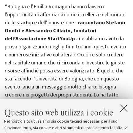
“Bologna e l’Emilia Romagna hanno davvero
l’opportunità di affermarsi come eccellenze nel mondo
delle startup e dell’innovazione -
raccontano Stefano
Onofri e Alessandro Cillario, fondatori
dell’Associazione StartYouUp
- ne abbiamo avuto la
prova organizzando negli ultimi tre anni questo evento
e numerose iniziative collaterali. Occorre solo credere
nel capitale umano che ci circonda e investire le giuste
risorse affinché possa essere valorizzato. È quello che
sta facendo l’Università di Bologna, che con questo
evento lancia un messaggio molto chiaro: bisogna
credere nei progetti dei propri studenti. Lo ha fatto
lavorando con noi quando proponemmo nel 2015 di
Questo sito web utilizza i cookie
realizzare questo evento, e lo continua a fare ogni anno
insieme ai partner che credono e sostengono questo
Nel nostro sito utilizziamo sia cookie tecnici necessari per il suo
progetto, offrendo a centinaia di persone
funzionamento, sia cookie e altri strumenti di tracciamento facoltativi