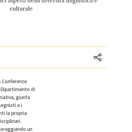
i aspetti della diversità linguistica e
culturale
la Conferenze
l Dipartimento di
ziativa, giunta
egnisti e i
ti la propria
sciplinari.
incoraggiando un