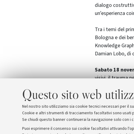
dialogo costrutti
un'esperienza coi
Tra i temi del pr
Bologna e dei beni
Knowledge Graph. 
Damian Lobo, di d
Sabato 18 novem
visivi, il trauma 
ri-leggere e ri-sc
Questo sito web utilizz
viaggio ne "L'Orie
del'900.
Nel nostro sito utilizziamo sia cookie tecnici necessari per il 
Cookie e altri strumenti di tracciamento facoltativi sono usati p
Se chiudi questo banner continuerai la navigazione solo con i 
Puoi esprimere il consenso sui cookie facoltativi attivando l'op