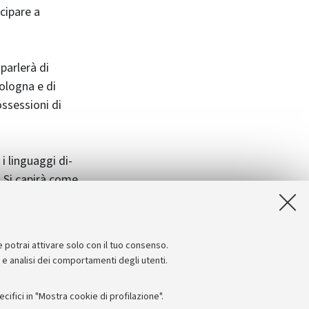
cipare a
 parlerà di
Bologna e di
ossessioni di
i linguaggi di-
e. Si capirà come
 si percorrerà un
eta persiano
e potrai attivare solo con il tuo consenso.
e e analisi dei comportamenti degli utenti.
ifici in "Mostra cookie di profilazione".