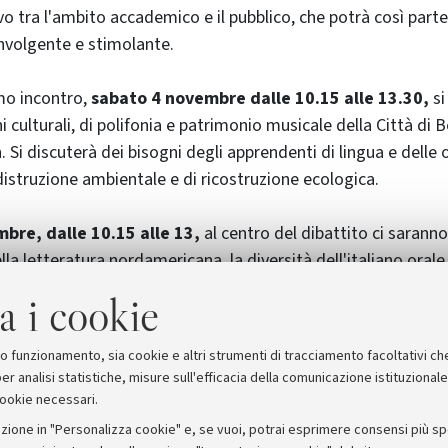
vo tra l'ambito accademico e il pubblico, che potrà così parte
nvolgente e stimolante.
imo incontro,
sabato 4 novembre dalle 10.15 alle 13.30,
si
 culturali, di polifonia e patrimonio musicale della Città di 
Si discuterà dei bisogni degli apprendenti di lingua e delle 
istruzione ambientale e di ricostruzione ecologica.
bre, dalle 10.15 alle 13,
al centro del dibattito ci saranno 
nella letteratura nordamericana, la diversità dell'italiano oral
rivere i miti classici per raccontare la storia contemporanea e
a i cookie
nte della Nostalgia" attraverso i versi di Sohrab Sepehri, po
suo funzionamento, sia cookie e altri strumenti di tracciamento facoltativi ch
er analisi statistiche, misure sull'efficacia della comunicazione istituzional
cookie necessari.
zione in "Personalizza cookie" e, se vuoi, potrai esprimere consensi più spec