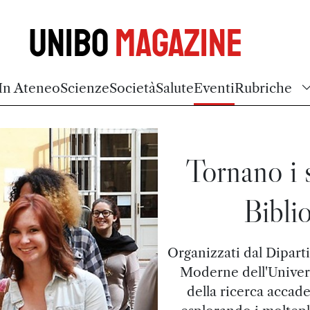
Unibo
Magazine
In Ateneo
Scienze
Società
Salute
Eventi
Rubriche
Tornano i 
Bibli
Organizzati dal Dipart
Moderne dell'Univer
della ricerca accade