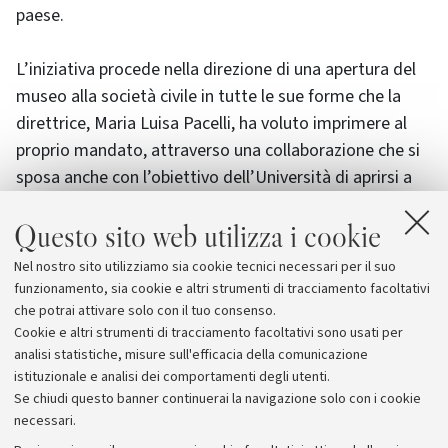
paese.
L’iniziativa procede nella direzione di una apertura del
museo alla società civile in tutte le sue forme che la
direttrice, Maria Luisa Pacelli, ha voluto imprimere al
proprio mandato, attraverso una collaborazione che si
sposa anche con l’obiettivo dell’Università di aprirsi a
un pubblico più ampio e dimostrare la ricchezza di
Questo sito web utilizza i cookie
approcci con cui vi viene insegnata la Storia dell’arte.
Nel nostro sito utilizziamo sia cookie tecnici necessari per il suo
Il calendario delle lezioni e le modalità di prenotazione
funzionamento, sia cookie e altri strumenti di tracciamento facoltativi
sono disponibili sul
sito della Pinacoteca
che potrai attivare solo con il tuo consenso.
Cookie e altri strumenti di tracciamento facoltativi sono usati per
analisi statistiche, misure sull'efficacia della comunicazione
istituzionale e analisi dei comportamenti degli utenti.
Se chiudi questo banner continuerai la navigazione solo con i cookie
necessari.
Archivio