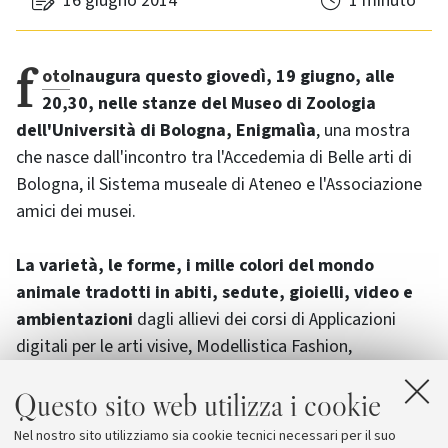
16 giugno 2014
1 minuto
foto
Inaugura questo giovedì, 19 giugno, alle
20,30, nelle stanze del Museo di Zoologia
dell'Università di Bologna, Enigmalìa
, una mostra
che nasce dall'incontro tra l'Accedemia di Belle arti di
Bologna, il Sistema museale di Ateneo e l'Associazione
amici dei musei.
La varietà, le forme, i mille colori del mondo
animale tradotti in abiti, sedute, gioielli, video e
ambientazioni
dagli allievi dei corsi di Applicazioni
digitali per le arti visive, Modellistica Fashion,
Ambientazione per la moda, Metodologia della
Questo sito web utilizza i cookie
progettazione, Cultura dei materiali di moda e Design
del gioiello dell'Accademia di Belle arti. Un lavoro
Nel nostro sito utilizziamo sia cookie tecnici necessari per il suo