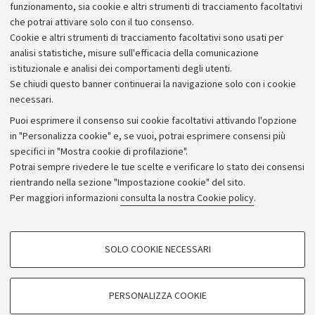
interdisciplinare che ha dato vita a un'insolita avventura
funzionamento, sia cookie e altri strumenti di tracciamento facoltativi
visionaria ambientata al Museo di Zoologia.
che potrai attivare solo con il tuo consenso.
Cookie e altri strumenti di tracciamento facoltativi sono usati per
analisi statistiche, misure sull'efficacia della comunicazione
istituzionale e analisi dei comportamenti degli utenti.
Se chiudi questo banner continuerai la navigazione solo con i cookie
necessari.
Archivio
Puoi esprimere il consenso sui cookie facoltativi attivando l'opzione
in "Personalizza cookie" e, se vuoi, potrai esprimere consensi più
Comunicati stampa
specifici in "Mostra cookie di profilazione".
Redazione
Potrai sempre rivedere le tue scelte e verificare lo stato dei consensi
rientrando nella sezione "Impostazione cookie" del sito.
Rassegna stampa
Per maggiori informazioni
consulta la nostra Cookie policy
.
Seguici su:
COOKIE DI PROFILAZIONE - FACOLTATIVI
SOLO COOKIE NECESSARI
Si tratta di cookie utilizzati per analizzare le caratteristiche della navigazione
degli utenti, creare profili in base al loro comportamento sul sito, per analisi
di marketing.
PERSONALIZZA COOKIE
© Copyright 2026 - ALMA MATER STUDIORUM - Università di
Mostra cookie di profilazione