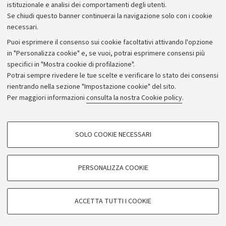
istituzionale e analisi dei comportamenti degli utenti.
Se chiudi questo banner continuerai la navigazione solo con i cookie
necessari.
Archivio
Puoi esprimere il consenso sui cookie facoltativi attivando l'opzione
in "Personalizza cookie" e, se vuoi, potrai esprimere consensi più
Comunicati stampa
specifici in "Mostra cookie di profilazione".
Redazione
Potrai sempre rivedere le tue scelte e verificare lo stato dei consensi
rientrando nella sezione "Impostazione cookie" del sito.
Rassegna stampa
Per maggiori informazioni
consulta la nostra Cookie policy
.
Seguici su:
COOKIE DI PROFILAZIONE - FACOLTATIVI
SOLO COOKIE NECESSARI
Si tratta di cookie utilizzati per analizzare le caratteristiche della navigazione
degli utenti, creare profili in base al loro comportamento sul sito, per analisi
di marketing.
PERSONALIZZA COOKIE
© Copyright 2026 - ALMA MATER STUDIORUM - Università di
Mostra cookie di profilazione
Bologna - Via Zamboni, 33 - 40126 Bologna - PI: 01131710376 -
Google/Youtube Video
CF: 80007010376
COOKIE TECNICI - NECESSARI
ACCETTA TUTTI I COOKIE
Facebook
Privacy
Note legali
Impostazioni Cookie
Si tratta di cookie tecnici utilizzati, a titolo esemplificativo, per il corretto
Vimeo