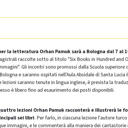
per la letteratura Orhan Pamuk sarà a Bologna dal 7 al 1
agistrali raccolte sotto al titolo "Six Books in Hundred and O
immagini". Gli incontri sono promossi dalla Scuola superiore 
 Bologna e saranno ospitati nell'Aula Absidale di Santa Lucia il 
Le lezioni saranno tenute in lingua inglese, è prevista la tradu
esso è libero fino ad esaurimento dei posti disponibili.
quattro lezioni Orhan Pamuk racconterà e illustrerà le fon
incipali sei libri
. Per farlo, in ciascuna lezione l'autore turc
que immagini, e le commenterà alla maniera dei cantastorie m