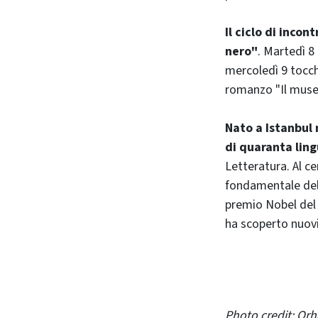
Il ciclo di incon
nero"
. Martedì 8
mercoledì 9 tocche
romanzo "Il museo
Nato a Istanbul 
di quaranta ling
Letteratura. Al ce
fondamentale del
premio Nobel del 
ha scoperto nuovi
Photo credit: Orh