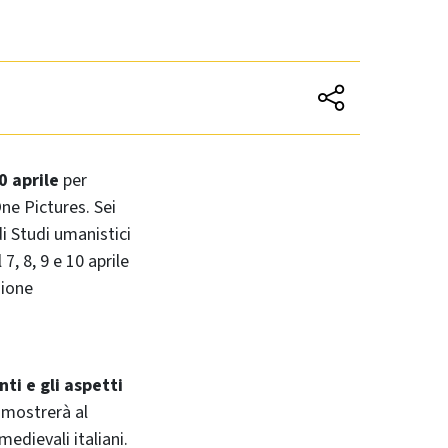
0 aprile
per
ne Pictures. Sei
di Studi umanistici
7, 8, 9 e 10 aprile
zione
ti e gli aspetti
o mostrerà al
edievali italiani.