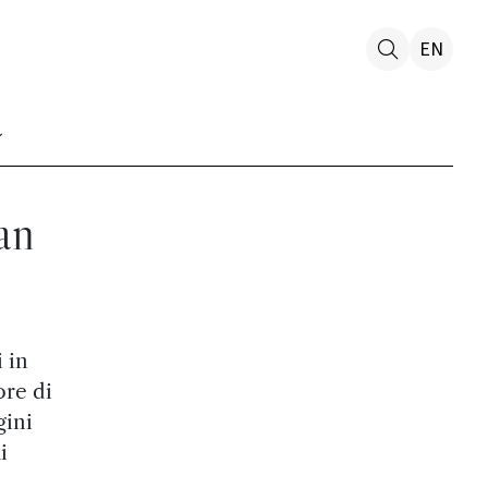
EN
an
i in
ore di
gini
i