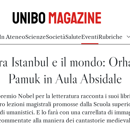
Unibo
Magazine
In Ateneo
Scienze
Società
Salute
Eventi
Rubriche
ra Istanbul e il mondo: Orh
Pamuk in Aula Absidale
premio Nobel per la letteratura racconta i suoi libr
ro lezioni magistrali promosse dalla Scuola superi
di umanistici. E lo farà con una carrellata di imma
commentate alla maniera dei cantastorie medieval