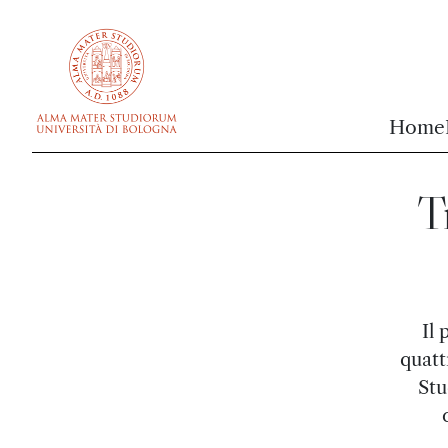
vai al contenuto della pagina
vai al menu di navigazione
Home
T
Il 
quatt
Stu