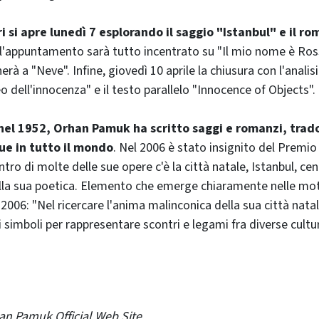
tri si apre lunedì 7 esplorando il saggio "Istanbul" e il ro
 l'appuntamento sarà tutto incentrato su "Il mio nome è Ro
rà a "Neve". Infine, giovedì 10 aprile la chiusura con l'analisi
 dell'innocenza" e il testo parallelo "Innocence of Objects".
nel 1952, Orhan Pamuk ha scritto saggi e romanzi, tradot
ue in tutto il mondo
. Nel 2006 è stato insignito del Premio
ntro di molte delle sue opere c'è la città natale, Istanbul, ce
la sua poetica. Elemento che emerge chiaramente nelle moti
2006: "Nel ricercare l'anima malinconica della sua città nat
 simboli per rappresentare scontri e legami fra diverse cultur
an Pamuk Official Web Site.