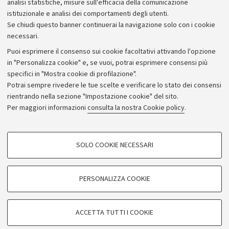
analisi statistiche, misure sull'efficacia della comunicazione
istituzionale e analisi dei comportamenti degli utenti.
Se chiudi questo banner continuerai la navigazione solo con i cookie
necessari.
Archivio
Puoi esprimere il consenso sui cookie facoltativi attivando l'opzione
in "Personalizza cookie" e, se vuoi, potrai esprimere consensi più
Comunicati stampa
specifici in "Mostra cookie di profilazione".
Redazione
Potrai sempre rivedere le tue scelte e verificare lo stato dei consensi
rientrando nella sezione "Impostazione cookie" del sito.
Rassegna stampa
Per maggiori informazioni
consulta la nostra Cookie policy
.
Seguici su:
COOKIE DI PROFILAZIONE - FACOLTATIVI
SOLO COOKIE NECESSARI
Si tratta di cookie utilizzati per analizzare le caratteristiche della navigazione
degli utenti, creare profili in base al loro comportamento sul sito, per analisi
di marketing.
PERSONALIZZA COOKIE
© Copyright 2026 - ALMA MATER STUDIORUM - Università di
Mostra cookie di profilazione
Bologna - Via Zamboni, 33 - 40126 Bologna - PI: 01131710376 -
Google/Youtube Video
CF: 80007010376
COOKIE TECNICI - NECESSARI
ACCETTA TUTTI I COOKIE
Facebook
Privacy
Note legali
Impostazioni Cookie
Si tratta di cookie tecnici utilizzati, a titolo esemplificativo, per il corretto