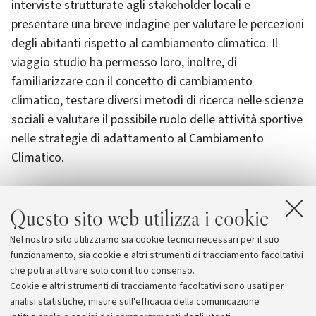
interviste strutturate agli stakeholder locali e
presentare una breve indagine per valutare le percezioni
degli abitanti rispetto al cambiamento climatico. Il
viaggio studio ha permesso loro, inoltre, di
familiarizzare con il concetto di cambiamento
climatico, testare diversi metodi di ricerca nelle scienze
sociali e valutare il possibile ruolo delle attività sportive
nelle strategie di adattamento al Cambiamento
Climatico.
Sia ANCI Sardegna che il CAST sono in attesa delle
Questo sito web utilizza i cookie
prossime fasi del progetto SOCLIMPACT per poter
sviluppare ulteriormente la conoscenza degli effetti non
Nel nostro sito utilizziamo sia cookie tecnici necessari per il suo
di mercato del Cambiamento Climatico sull’economia
funzionamento, sia cookie e altri strumenti di tracciamento facoltativi
del Turismo.
che potrai attivare solo con il tuo consenso.
Cookie e altri strumenti di tracciamento facoltativi sono usati per
analisi statistiche, misure sull'efficacia della comunicazione