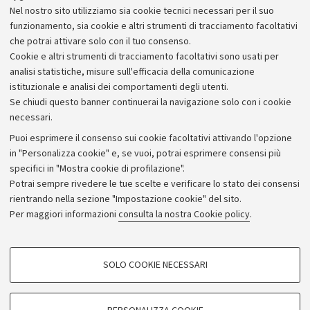
ROCK coordinato da Comune e Università di Bologna
Nel nostro sito utilizziamo sia cookie tecnici necessari per il suo
e finanziato dal programma per la ricerca e
funzionamento, sia cookie e altri strumenti di tracciamento facoltativi
l'innovazione Horizon 2020 della UE.
che potrai attivare solo con il tuo consenso.
Cookie e altri strumenti di tracciamento facoltativi sono usati per
analisi statistiche, misure sull'efficacia della comunicazione
istituzionale e analisi dei comportamenti degli utenti.
Se chiudi questo banner continuerai la navigazione solo con i cookie
necessari.
Archivio
Puoi esprimere il consenso sui cookie facoltativi attivando l'opzione
in "Personalizza cookie" e, se vuoi, potrai esprimere consensi più
Comunicati stampa
specifici in "Mostra cookie di profilazione".
Redazione
Potrai sempre rivedere le tue scelte e verificare lo stato dei consensi
rientrando nella sezione "Impostazione cookie" del sito.
Rassegna stampa
Per maggiori informazioni
consulta la nostra Cookie policy
.
Seguici su:
COOKIE DI PROFILAZIONE - FACOLTATIVI
SOLO COOKIE NECESSARI
Si tratta di cookie utilizzati per analizzare le caratteristiche della navigazione
degli utenti, creare profili in base al loro comportamento sul sito, per analisi
di marketing.