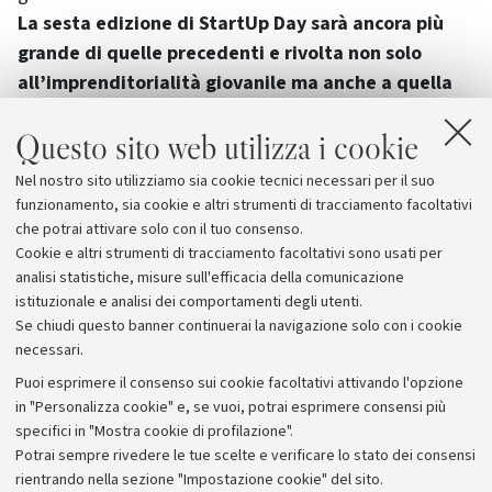
La sesta edizione di StartUp Day sarà ancora più
grande di quelle precedenti e rivolta non solo
all’imprenditorialità giovanile ma anche a quella
accademica
, per valorizzare la ricerca svolta in Ateneo:
Questo sito web utilizza i cookie
l’evento ospiterà iniziative dedicate a docenti e
ricercatori alle quali avranno accesso privilegiato coloro
Nel nostro sito utilizziamo sia cookie tecnici necessari per il suo
che avranno candidato il proprio progetto alla Call for
funzionamento, sia cookie e altri strumenti di tracciamento facoltativi
spin off Projects.
che potrai attivare solo con il tuo consenso.
Cookie e altri strumenti di tracciamento facoltativi sono usati per
analisi statistiche, misure sull'efficacia della comunicazione
istituzionale e analisi dei comportamenti degli utenti.
Se chiudi questo banner continuerai la navigazione solo con i cookie
necessari.
Archivio
Puoi esprimere il consenso sui cookie facoltativi attivando l'opzione
in "Personalizza cookie" e, se vuoi, potrai esprimere consensi più
Comunicati stampa
specifici in "Mostra cookie di profilazione".
Redazione
Potrai sempre rivedere le tue scelte e verificare lo stato dei consensi
rientrando nella sezione "Impostazione cookie" del sito.
Rassegna stampa