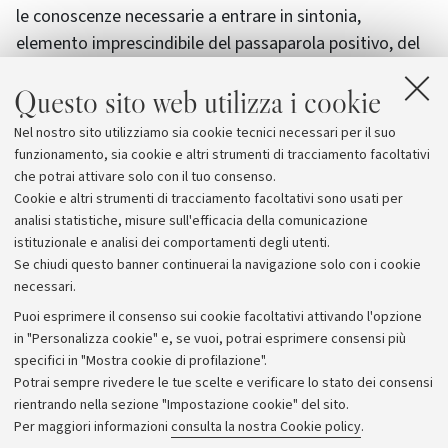
le conoscenze necessarie a entrare in sintonia,
elemento imprescindibile del passaparola positivo, del
riacquisto e, in generale, dello sviluppo turistico.
Questo sito web utilizza i cookie
Maggiori informazioni sul
sito dell'evento
. E’ possibile
Nel nostro sito utilizziamo sia cookie tecnici necessari per il suo
rivedere le registrazioni dei singoli convegni sul
canale
funzionamento, sia cookie e altri strumenti di tracciamento facoltativi
youtube del Centro di Studi Avanzati sul Turismo-CAST
.
che potrai attivare solo con il tuo consenso.
Cookie e altri strumenti di tracciamento facoltativi sono usati per
analisi statistiche, misure sull'efficacia della comunicazione
istituzionale e analisi dei comportamenti degli utenti.
Se chiudi questo banner continuerai la navigazione solo con i cookie
necessari.
Archivio
Puoi esprimere il consenso sui cookie facoltativi attivando l'opzione
in "Personalizza cookie" e, se vuoi, potrai esprimere consensi più
Comunicati stampa
specifici in "Mostra cookie di profilazione".
Redazione
Potrai sempre rivedere le tue scelte e verificare lo stato dei consensi
rientrando nella sezione "Impostazione cookie" del sito.
Rassegna stampa
Per maggiori informazioni
consulta la nostra Cookie policy
.