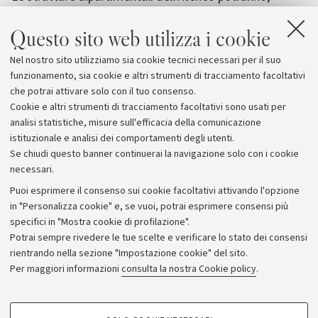
quindi, partecipare al concorso di idee per ottenere un
Questo sito web utilizza i cookie
finanziamento per la realizzazione del progetto di
innovazione didattica e vincere un
contributo
Nel nostro sito utilizziamo sia cookie tecnici necessari per il suo
economico di € 20.000,00
destinato alle iniziative
funzionamento, sia cookie e altri strumenti di tracciamento facoltativi
riferite agli anni accademici 2019/2020 e 2020/2021.
che potrai attivare solo con il tuo consenso.
Cookie e altri strumenti di tracciamento facoltativi sono usati per
analisi statistiche, misure sull'efficacia della comunicazione
istituzionale e analisi dei comportamenti degli utenti.
Se chiudi questo banner continuerai la navigazione solo con i cookie
necessari.
Archivio
Puoi esprimere il consenso sui cookie facoltativi attivando l'opzione
in "Personalizza cookie" e, se vuoi, potrai esprimere consensi più
Comunicati stampa
specifici in "Mostra cookie di profilazione".
Redazione
Potrai sempre rivedere le tue scelte e verificare lo stato dei consensi
rientrando nella sezione "Impostazione cookie" del sito.
Rassegna stampa
Per maggiori informazioni
consulta la nostra Cookie policy
.
Seguici su:
COOKIE DI PROFILAZIONE - FACOLTATIVI