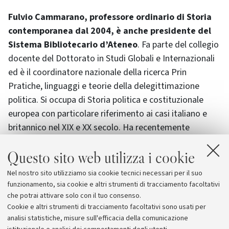
Fulvio Cammarano, professore ordinario di Storia
contemporanea dal 2004, è anche presidente del
Sistema Bibliotecario d’Ateneo
. Fa parte del collegio
docente del Dottorato in Studi Globali e Internazionali
ed è il coordinatore nazionale della ricerca Prin
Pratiche, linguaggi e teorie della delegittimazione
politica. Si occupa di Storia politica e costituzionale
europea con particolare riferimento ai casi italiano e
britannico nel XIX e XX secolo. Ha recentemente
organizzato e promosso una ricerca sul non
Questo sito web utilizza i cookie
interventismo nella Grande guerra che ha coinvolto
cinquanta studiosi, curando poi la pubblicazione del
Nel nostro sito utilizziamo sia cookie tecnici necessari per il suo
volume intitolato “Abbasso la guerra”, appena
funzionamento, sia cookie e altri strumenti di tracciamento facoltativi
pubblicato.
che potrai attivare solo con il tuo consenso.
Cookie e altri strumenti di tracciamento facoltativi sono usati per
analisi statistiche, misure sull'efficacia della comunicazione