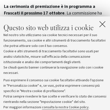
La cerimonia di premiazione è in programma a
Frascati il prossimo 17 ottobre
. La commissione ha
anche deciso di assegnare due menzioni speciali, una
Questo sito web utilizza i cookie
delle quali è andata ad un altro dottore di ricerca Unibo
in Astronomia, Fabio Vito, autore
della tesi "X-ray
Nel nostro sito utilizziamo sia cookie tecnici necessari per il suo
properties and evolution of high-redshift AGN, and the
funzionamento, sia cookie e altri strumenti di tracciamento facoltativi
gas content of host galaxies"
.
che potrai attivare solo con il tuo consenso.
Cookie e altri strumenti di tracciamento facoltativi sono usati per
analisi statistiche, misure sull'efficacia della comunicazione
istituzionale e analisi dei comportamenti degli utenti.
Se chiudi questo banner continuerai la navigazione solo con i cookie
necessari.
Archivio
Puoi esprimere il consenso sui cookie facoltativi attivando l'opzione
in "Personalizza cookie" e, se vuoi, potrai esprimere consensi più
Comunicati stampa
specifici in "Mostra cookie di profilazione".
Redazione
Potrai sempre rivedere le tue scelte e verificare lo stato dei consensi
rientrando nella sezione "Impostazione cookie" del sito.
Rassegna stampa
Per maggiori informazioni
consulta la nostra Cookie policy
.