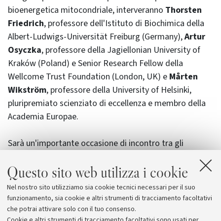
bioenergetica mitocondriale, interveranno
Thorsten
Friedrich
, professore dell'Istituto di Biochimica della
Albert-Ludwigs-Universität Freiburg (Germany),
Artur
Osyczka
, professore della Jagiellonian University of
Kraków (Poland) e Senior Research Fellow della
Wellcome Trust Foundation (London, UK) e
Mårten
Wikström
, professore della University of Helsinki,
pluripremiato scienziato di eccellenza e membro della
Academia Europae.
Sarà un'importante occasione di incontro tra gli
scienziati di tutto il mondo, tra cui Sir John Walker,
Questo sito web utilizza i cookie
premio Nobel per la Chimica nel 1997, che aprirà i lavori
della giornata di lunedì, e Douglas C. Wallace, padre
Nel nostro sito utilizziamo sia cookie tecnici necessari per il suo
della medicina mitocondriale, che terrà il discorso di
funzionamento, sia cookie e altri strumenti di tracciamento facoltativi
chiusura del congresso.
che potrai attivare solo con il tuo consenso.
Cookie e altri strumenti di tracciamento facoltativi sono usati per