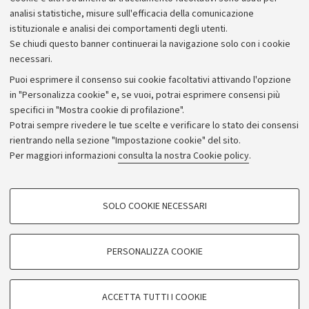
analisi statistiche, misure sull'efficacia della comunicazione
istituzionale e analisi dei comportamenti degli utenti.
Se chiudi questo banner continuerai la navigazione solo con i cookie
necessari.
Archivio
Puoi esprimere il consenso sui cookie facoltativi attivando l'opzione
in "Personalizza cookie" e, se vuoi, potrai esprimere consensi più
Comunicati stampa
specifici in "Mostra cookie di profilazione".
Redazione
Potrai sempre rivedere le tue scelte e verificare lo stato dei consensi
rientrando nella sezione "Impostazione cookie" del sito.
Rassegna stampa
Per maggiori informazioni
consulta la nostra Cookie policy
.
Seguici su:
COOKIE DI PROFILAZIONE - FACOLTATIVI
SOLO COOKIE NECESSARI
Si tratta di cookie utilizzati per analizzare le caratteristiche della navigazione
degli utenti, creare profili in base al loro comportamento sul sito, per analisi
di marketing.
PERSONALIZZA COOKIE
© Copyright 2026 - ALMA MATER STUDIORUM - Università di
Mostra cookie di profilazione
Bologna - Via Zamboni, 33 - 40126 Bologna - PI: 01131710376 -
Google/Youtube Video
CF: 80007010376
COOKIE TECNICI - NECESSARI
ACCETTA TUTTI I COOKIE
Facebook