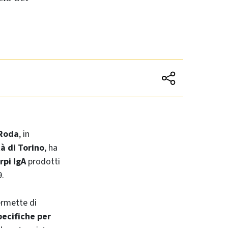
Roda
, in
à di Torino
, ha
rpi IgA
prodotti
9.
permette di
pecifiche per