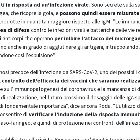
ti in risposta ad un’infezione virale
. Sono secrete sulla su
ea, che ricopre la gola, e
possono quindi essere misurate 
prodotte in quantità maggiore rispetto alle IgM. "Le immun
nea di difesa
contro le infezioni virali e batteriche delle vie r
di anticorpi che operano
per inibire l’attacco dei microrgan
no anche in grado di agglutinare gli antigeni, intrappolandoli
ndone così l’espulsione".
nosi precoce dell’infezione da SARS-CoV-2, uno dei possibili c
l controllo dell’efficacia dei vaccini che saranno realizza
 sull’immunopatogenesi del coronavirus e la mancanza di dat
e di realizzazione, nel futuro prossimo il dosaggio delle IgA sp
i fondamentale importanza", dice ancora Roda. "L'utilizzo d
onsentire di
verificare l’induzione della risposta immuni
 naso-faringeo, e quindi di protezione nei confronti dell’infezi
 pubblicato sulla rivista
Biosensors and Bioelectronics
con il