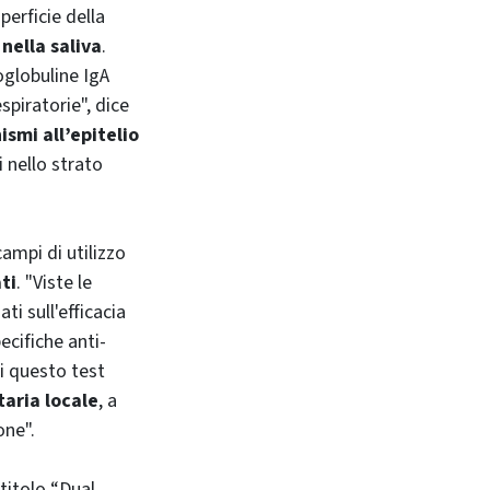
perficie della
nella saliva
.
oglobuline IgA
espiratorie", dice
ismi all’epitelio
 nello strato
ampi di utilizzo
ti
. "Viste le
i sull'efficacia
ecifiche anti-
i questo test
taria locale
, a
one".
 titolo “Dual