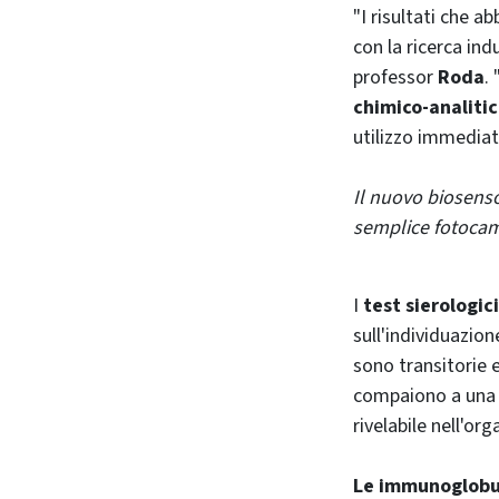
"I risultati che 
con la ricerca ind
professor
Roda
.
chimico-analitic
utilizzo immediat
Il nuovo biosens
semplice fotocam
I
test sierologici
sull'individuazion
sono transitorie e
compaiono a una 
rivelabile nell'or
Le immunoglobul