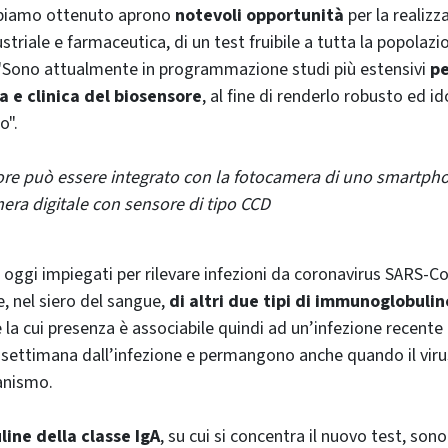
abbiamo ottenuto aprono
notevoli opportunità
per la realizz
ustriale e farmaceutica, di un test fruibile a tutta la popolazio
 "Sono attualmente in programmazione studi più estensivi
pe
a e clinica del biosensore
, al fine di renderlo robusto ed i
o".
ore può essere integrato con la fotocamera di uno smartph
era digitale con sensore di tipo CCD
oggi impiegati per rilevare infezioni da coronavirus SARS-C
e, nel siero del sangue,
di altri due tipi di immunoglobulin
 la cui presenza è associabile quindi ad un’infezione recente 
settimana dall’infezione e permangono anche quando il viru
ganismo.
ine della classe IgA
, su cui si concentra il nuovo test, son