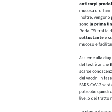
anticorpi prodot
mucosa oro-faring
Inoltre, vengono 
sono
la prima li
Roda. "Si tratta 
sottostante
e so
mucoso e facilita
Assieme alla diag
del test è anche
i
scarse conoscenze
dei vaccini in fas
SARS-CoV-2 sarà d
potrebbe quindi c
livello del tratto
Lo studio
è stato