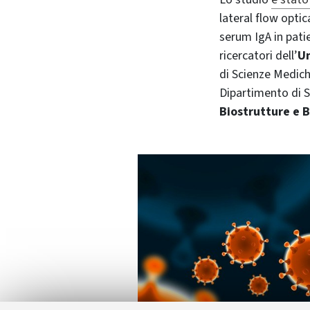
lateral flow opti
serum IgA in patie
ricercatori dell’
Un
di Scienze Mediche
Dipartimento di S
Biostrutture e 