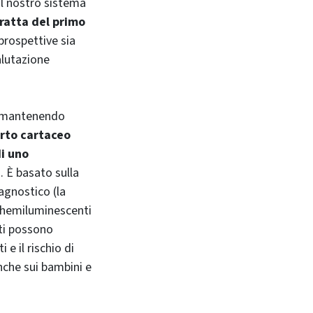
al nostro sistema
tratta del primo
 prospettive sia
alutazione
r mantenendo
rto cartaceo
di uno
D
. È basato sulla
agnostico (la
 chemiluminescenti
nti possono
 e il rischio di
anche sui bambini e