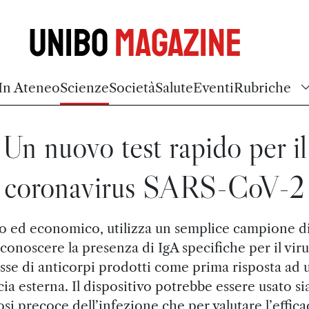
Unibo
Magazine
In Ateneo
Scienze
Società
Salute
Eventi
Rubriche
Un nuovo test rapido per il
coronavirus SARS-CoV-2
 ed economico, utilizza un semplice campione di
iconoscere la presenza di IgA specifiche per il viru
asse di anticorpi prodotti come prima risposta ad 
ia esterna. Il dispositivo potrebbe essere usato sia
si precoce dell’infezione che per valutare l’effica