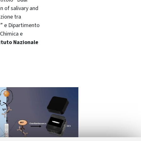
n of salivary and
azione tra
n” e Dipartimento
 Chimica e
tituto Nazionale