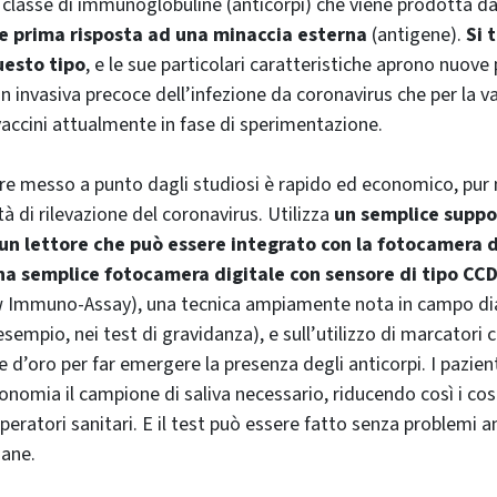
a classe di immunoglobuline (anticorpi) che viene prodotta d
 prima risposta ad una minaccia esterna
(antigene).
Si 
uesto tipo
, e le sue particolari caratteristiche aprono nuove
on invasiva precoce dell’infezione da coronavirus che per la v
 vaccini attualmente in fase di sperimentazione.
ore messo a punto dagli studiosi è rapido ed economico, pu
à di rilevazione del coronavirus. Utilizza
un semplice suppo
un lettore che può essere integrato con la fotocamera 
a semplice fotocamera digitale con sensore di tipo CC
ow Immuno-Assay), una tecnica ampiamente nota in campo di
esempio, nei test di gravidanza), e sull’utilizzo di marcatori
e d’oro per far emergere la presenza degli anticorpi. I pazie
onomia il campione di saliva necessario, riducendo così i costi
peratori sanitari. E il test può essere fatto senza problemi 
iane.