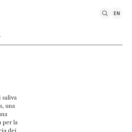
EN
 saliva
s, una
una
 per la
cia dei