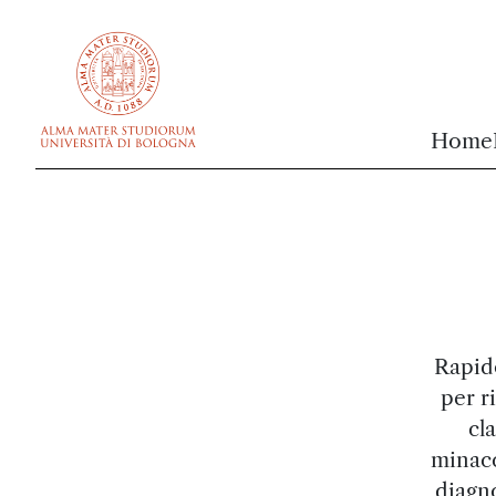
vai al contenuto della pagina
vai al menu di navigazione
Home
Rapido
per r
cl
minacc
diagno