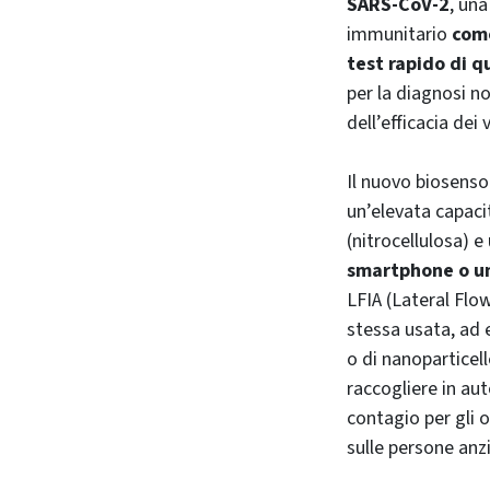
SARS-CoV-2
, un
immunitario
come
test rapido di q
per la diagnosi n
dell’efficacia dei
Il nuovo biosens
un’elevata capacit
(nitrocellulosa) e
smartphone o un
LFIA (Lateral Fl
stessa usata, ad 
o di nanoparticell
raccogliere in aut
contagio per gli o
sulle persone anz