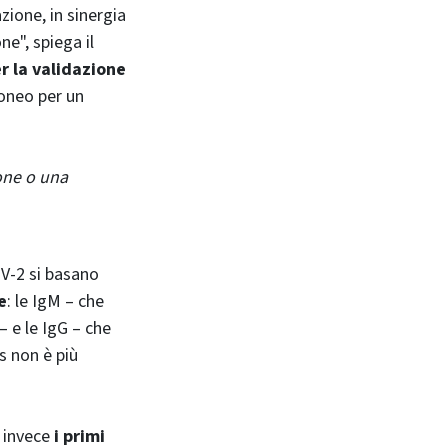
azione, in sinergia
ne", spiega il
r la validazione
doneo per un
one o una
oV-2 si basano
e
: le IgM – che
– e le IgG – che
s non è più
o invece
i primi