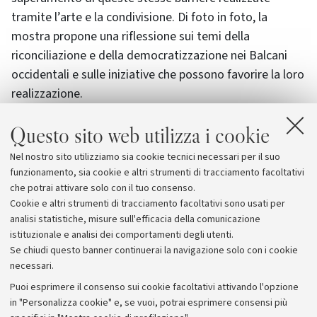
tramite l’arte e la condivisione. Di foto in foto, la
mostra propone una riflessione sui temi della
riconciliazione e della democratizzazione nei Balcani
occidentali e sulle iniziative che possono favorire la loro
realizzazione.
Questo sito web utilizza i cookie
A seguire,
Lucio Caracciolo terrà una conferenza
dal
titolo "Europa terra di contesa: il ruolo del vecchio
Nel nostro sito utilizziamo sia cookie tecnici necessari per il suo
continente nel nuovo disordine mondiale", moderata
funzionamento, sia cookie e altri strumenti di tracciamento facoltativi
dal prof. Stefano Bianchini (nell'aula 4 TH).
che potrai attivare solo con il tuo consenso.
Cookie e altri strumenti di tracciamento facoltativi sono usati per
analisi statistiche, misure sull'efficacia della comunicazione
istituzionale e analisi dei comportamenti degli utenti.
Se chiudi questo banner continuerai la navigazione solo con i cookie
necessari.
Archivio
Puoi esprimere il consenso sui cookie facoltativi attivando l'opzione
in "Personalizza cookie" e, se vuoi, potrai esprimere consensi più
Comunicati stampa