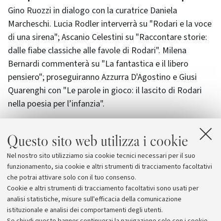
Gino Ruozzi in dialogo con la curatrice Daniela
Marcheschi. Lucia Rodler interverrà su "Rodari e la voce
di una sirena"; Ascanio Celestini su "Raccontare storie:
dalle fiabe classiche alle favole di Rodari". Milena
Bernardi commenterà su "La fantastica e il libero
pensiero"; proseguiranno Azzurra D'Agostino e Giusi
Quarenghi con "Le parole in gioco: il lascito di Rodari
nella poesia per l’infanzia".
Questo sito web utilizza i cookie
Alberto Sebastiani, in dialogo con la curatrice Grazia
Gotti, presenterà il quaderno Rodari a colori. Tavole,
Nel nostro sito utilizziamo sia cookie tecnici necessari per il suo
disegni, figure. Infine le letture di testi rodariani a cura
funzionamento, sia cookie e altri strumenti di tracciamento facoltativi
di Caterina Bartoletti e Ida Strizzi.
che potrai attivare solo con il tuo consenso.
Cookie e altri strumenti di tracciamento facoltativi sono usati per
analisi statistiche, misure sull'efficacia della comunicazione
istituzionale e analisi dei comportamenti degli utenti.