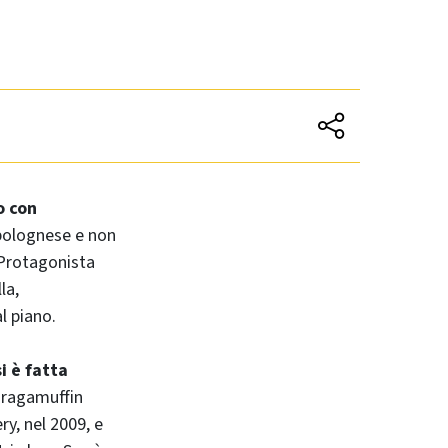
o con
 bolognese e non
 Protagonista
la,
l piano.
i è fatta
l ragamuffin
y, nel 2009, e