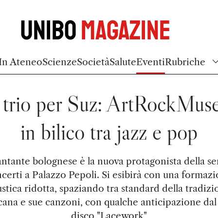
Unibo
Magazine
In Ateneo
Scienze
Società
Salute
Eventi
Rubriche
 trio per Suz: ArtRockMus
in bilico tra jazz e pop
antante bolognese è la nuova protagonista della ser
certi a Palazzo Pepoli. Si esibirà con una formaz
stica ridotta, spaziando tra standard della tradiz
ana e sue canzoni, con qualche anticipazione da
disco "Lacework"