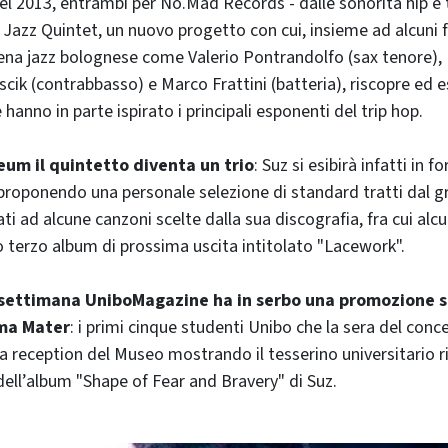
el 2013, entrambi per No.Mad Records - dalle sonorità hip e t
 Jazz Quintet, un nuovo progetto con cui, insieme ad alcuni f
cena jazz bolognese come Valerio Pontrandolfo (sax tenore),
scik (contrabbasso) e Marco Frattini (batteria), riscopre ed es
 hanno in parte ispirato i principali esponenti del trip hop.
um il quintetto diventa un trio
: Suz si esibirà infatti in 
 proponendo una personale selezione di standard tratti dal
i ad alcune canzoni scelte dalla sua discografia, fra cui alcun
 terzo album di prossima uscita intitolato "Lacework".
settimana UniboMagazine ha in serbo una promozione sp
lma Mater
: i primi cinque studenti Unibo che la sera del conce
a reception del Museo mostrando il tesserino universitario r
dell’album "Shape of Fear and Bravery" di Suz.