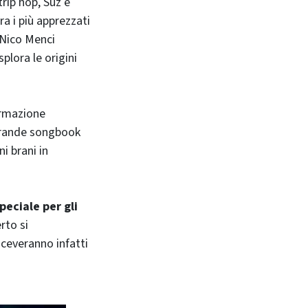
rip hop, Suz è
ra i più apprezzati
 Nico Menci
plora le origini
formazione
 grande songbook
i brani in
eciale per gli
rto si
iceveranno infatti