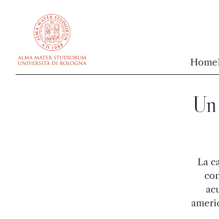
vai al contenuto della pagina
vai al menu di navigazione
Home
Un
La c
con
acu
americ