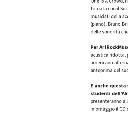
One Is A Crowd, n
tornata con il Suz
musicisti della s
(piano), Bruno Bri
delle sonorità che
Per ArtRockMuse
acustica ridotta,
americano alternat
anteprima del suo
E anche questa 
studenti dell'A
presenteranno all
in omaggio il CD 