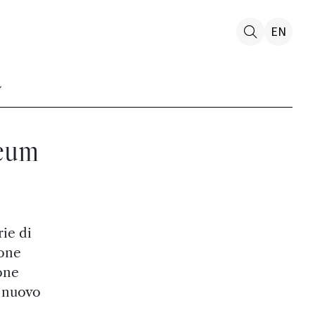
EN
eum
ie di
ione
ione
l nuovo