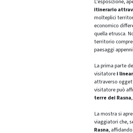
L’esposizione, ap
itinerario attrav
molteplici territ
economico differen
quella etrusca. N
territorio compr
paesaggi appennini
La prima parte de
visitatore
i linea
attraverso oggetti
visitatore può af
terre dei Rasna
La mostra si apre
viaggiatori che, s
Rasna
, affidando