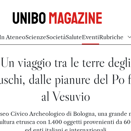
Unibo
Magazine
In Ateneo
Scienze
Società
Salute
Eventi
Rubriche
Un viaggio tra le terre degli
uschi, dalle pianure del Po 
al Vesuvio
seo Civico Archeologico di Bologna, una grande 
cultura etrusca con 1.400 oggetti provenienti da 6
ed enti italiani e internazionali