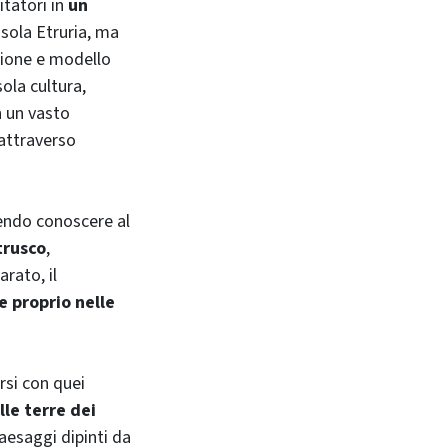
itatori in
un
sola Etruria, ma
tione e modello
ola cultura,
n un vasto
 attraverso
cendo conoscere al
trusco
,
rato, il
e proprio nelle
rsi con quei
lle terre dei
paesaggi dipinti da