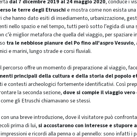
erta
dal 7 dicembre 2019 al 24 maggio 2020
, conduce i vis
erso le terre degli Etruschi
e mostra come non esista una 
ori che hanno dato esiti di insediamento, urbanizzazione, ges
ti nello spazio e nel tempo, tutti però sotto l’egida di una s
on c’è miglior metafora che quella del viaggio, per spaziare i
eso
tra le nebbiose pianure del Po fino all'aspro Vesuvio
,
ci e marini, lungo strade e corsi fluviali.
l percorso offre un momento di preparazione al viaggio, fa
menti principali della cultura e della storia del popolo e
 e contesti archeologici fortemente identificativi. Così prepa
frontare la seconda sezione,
dove si compie il viaggio vero 
, come gli Etruschi chiamavano se stessi.
 con una breve introduzione, dove il visitatore può confronta
ecoli prima di lui,
si accostarono con interesse e stupore a
 impressioni e ricordi alla penna o al pennello: sono infatti i 