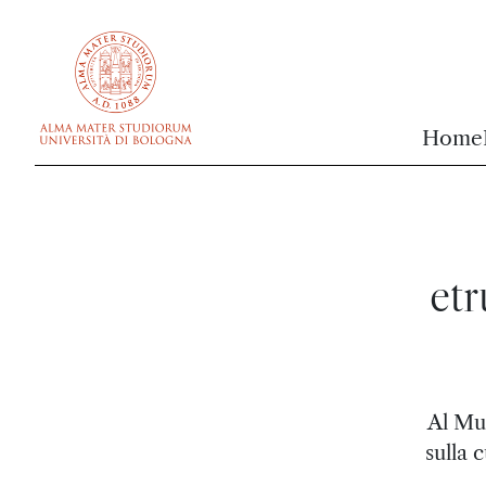
vai al contenuto della pagina
vai al menu di navigazione
Home
etr
Al Mu
sulla 