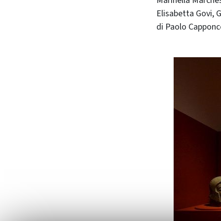
Marinella Marches
Elisabetta Govi, G
di Paolo Capponcel