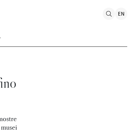
EN
fino
mostre
0 musei