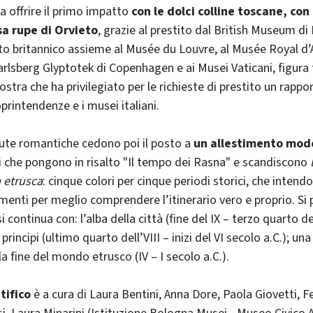
a offrire il primo impatto
con le dolci colline toscane, con 
sa rupe di Orvieto
, grazie al prestito dal British Museum di 
uto britannico assieme al Musée du Louvre, al Musée Royal d’A
arlsberg Glyptotek di Copenhagen e ai Musei Vaticani, figura t
ostra che ha privilegiato per le richieste di prestito un rappo
oprintendenze e i musei italiani.
dute romantiche cedono poi il posto a
un allestimento mod
ri che pongono in risalto "Il tempo dei Rasna" e scandiscono
l
a etrusca
: cinque colori per cinque periodi storici, che intendo
umenti per meglio comprendere l’itinerario vero e proprio. Si p
si continua con: l’alba della città (fine del IX – terzo quarto de
i principi (ultimo quarto dell’VIII – inizi del VI secolo a.C.); una 
 la fine del mondo etrusco (IV – I secolo a.C.).
tifico
è a cura di Laura Bentini, Anna Dore, Paola Giovetti, F