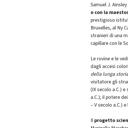
Samuel J. Ainsley 
o con la maesto
prestigioso istit
Bruxelles, al Ny C
stranieri di una m
capillare con le S
Le rovine e le ve
dagli accesi colo
della lunga stori
visitatore gli str
(IX secolo a.C.) e 
a.C.); il potere de
– V secolo a.C.) e
Il
progetto scien