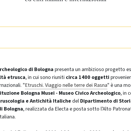
rcheologico di Bologna
presenta un ambizioso progetto es
iltà etrusca
, in cui sono riuniti
circa 1400 oggetti
provenien
rnazionali. "
Etruschi. Viaggio nelle terre dei Rasna
" è una mo
tituzione Bologna Musei - Museo Civico Archeologico
, in 
ruscologia e Antichità Italiche
del
Dipartimento di Stori
di Bologna
, realizzata da Electa e posta sotto l’Alto Patron
taliana.