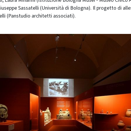
i, Laura Minarini (Istituzione Bologna Musei - Museo Civico 
iuseppe Sassatelli (Università di Bologna). Il progetto di all
li (Panstudio architetti associati).