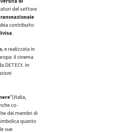
versità di
ratori del settore
 transnazionale
bbia contribuito
ivisa
.
o
, e realizzata in
Europa: il cinema
 da DETECt. In
uzioni
nere
"(Italia,
anche co-
che dei membri di
 simbolica quanto
le sue