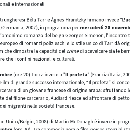
onali e internazionali.
sti ungheresi Béla Tarr e Ágnes Hranitzky firmano invece "
L'u
a/Germania, 2007), in programma per
mercoledì 28 novemb
’omonimo romanzo del belga Georges Simenon, l’incontro tr
uropeo di romanzi polizieschi e lo stile unico di Tarr dà ori
lm che dimostra la capacità del
crime
di scavalcare sia le bar
e che i confini nazionali e culturali.
embre
(ore 20) tocca invece a "
Il profeta
" (Francia/Italia, 20
Film di grande successo internazionale, “Il profeta” si conce
rceraria di un giovane francese di origine araba: sfruttando le
te dal filone carcerario, Audiard riesce ad affrontare di pett
dei migranti nella società francese.
no Unito/Belgio, 2008) di Martin McDonagh è invece in pro
embre
(ore 20). Tra commedia nera e film
noir
esistenzialista