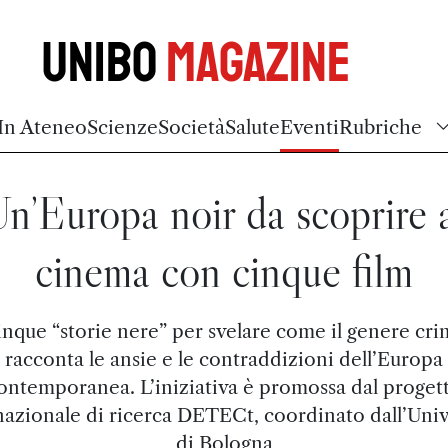
Unibo
Magazine
In Ateneo
Scienze
Società
Salute
Eventi
Rubriche
n’Europa noir da scoprire 
cinema con cinque film
nque “storie nere” per svelare come il genere cr
racconta le ansie e le contraddizioni dell’Europa
ontemporanea. L’iniziativa è promossa dal proget
nazionale di ricerca DETECt, coordinato dall’Univ
di Bologna