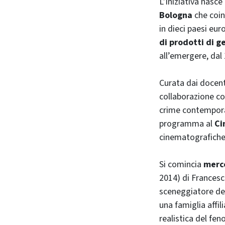
L’iniziativa nasce
Bologna
che coin
in dieci paesi eu
di prodotti di 
all’emergere, dal
Curata dai docen
collaborazione co
crime contemporan
programma al
Ci
cinematografiche 
Si comincia
merc
2014) di Francesc
sceneggiatore del
una famiglia affi
realistica del fe