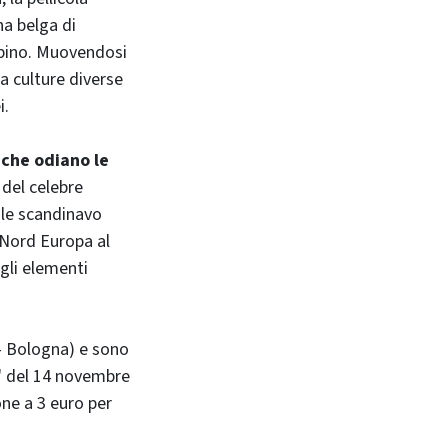
na belga di
mbino. Muovendosi
ra culture diverse
i.
che odiano le
del celebre
ale scandinavo
l Nord Europa al
 gli elementi
 - Bologna) e sono
e" del 14 novembre
ione a 3 euro per