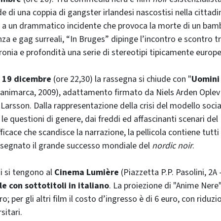
e di una coppia di gangster irlandesi nascostisi nella cittadi
o a un drammatico incidente che provoca la morte di un ba
nza e gag surreali, “In Bruges” dipinge l’incontro e scontro t
ronia e profondità una serie di stereotipi tipicamente europe
 19 dicembre
(ore 22,30) la rassegna si chiude con "
Uomini 
Danimarca, 2009), adattamento firmato da Niels Arden Oplev 
Larsson. Dalla rappresentazione della crisi del modello soci
 le questioni di genere, dai freddi ed affascinanti scenari de
icace che scandisce la narrazione, la pellicola contiene tutti
 segnato il grande successo mondiale del
nordic noir
.
ni si tengono al
Cinema Lumière
(Piazzetta P.P. Pasolini, 2A
le con sottotitoli in italiano
. La proiezione di "Anime Ner
ro; per gli altri film il costo d’ingresso è di 6 euro, con riduz
sitari.