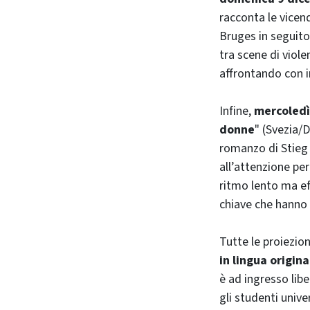
racconta le vicend
Bruges in seguit
tra scene di viole
affrontando con i
Infine,
mercoledì
donne
" (Svezia/
romanzo di Stieg 
all’attenzione per
ritmo lento ma eff
chiave che hanno
Tutte le proiezio
in lingua origina
è ad ingresso libe
gli studenti univer