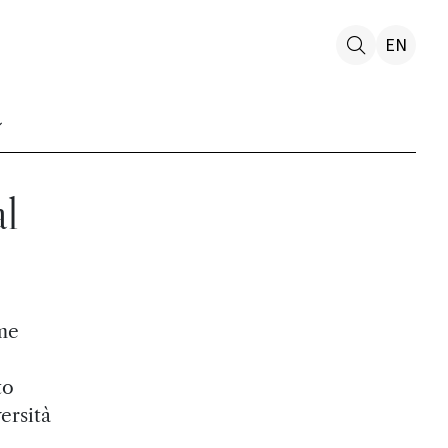
EN
al
ime
to
ersità