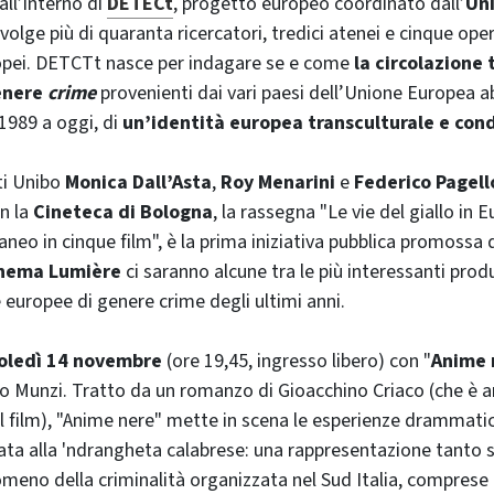
 all’interno di
DETECt
, progetto europeo coordinato dall’
Uni
volge più di quaranta ricercatori, tredici atenei e cinque ope
ropei. DETCTt nasce per indagare se e come
la circolazione
genere
crime
provenienti dai vari paesi dell’Unione Europea a
 1989 a oggi, di
un’identità europea transculturale e cond
ti Unibo
Monica Dall’Asta
,
Roy Menarini
e
Federico Pagell
n la
Cineteca di Bologna
, la rassegna "Le vie del giallo in 
eo in cinque film", è la prima iniziativa pubblica promossa
nema Lumière
ci saranno alcune tra le più interessanti prod
europee di genere crime degli ultimi anni.
oledì 14 novembre
(ore 19,45, ingresso libero) con "
Anime 
o Munzi. Tratto da un romanzo di Gioacchino Criaco (che è 
 film), "Anime nere" mette in scena le esperienze drammati
liata alla 'ndrangheta calabrese: una rappresentazione tanto
nomeno della criminalità organizzata nel Sud Italia, comprese 