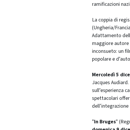
ramificazioni nazi
La coppia di regi
(Ungheria/Franci
Adattamento dell
maggiore autore e
inconsueto: un fi
popolare e d’autor
Mercoledì 5 dic
Jacques Audiard. 
sull’esperienza ca
spettacolari offer
dell’integrazione 
"
In Bruges
" (Reg
domenica 9 dic