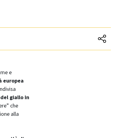
ime e
tà europea
ndivisa
 del giallo in
nere” che
ione alla