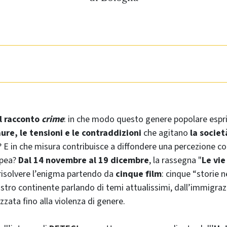
il racconto
crime
: in che modo questo genere popolare espr
aure, le tensioni e le contraddizioni
che agitano
la socie
? E in che misura contribuisce a diffondere una percezione co
opea?
Dal 14 novembre al 19 dicembre
, la rassegna "
Le vie
 risolvere l’enigma partendo da
cinque film
: cinque “storie 
ostro continente parlando di temi attualissimi, dall’immigraz
zzata fino alla violenza di genere.