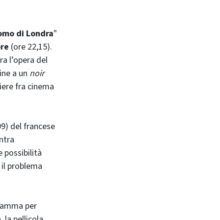
omo di Londra
"
re
(ore 22,15).
a l’opera del
gine a un
noir
riere fra cinema
09) del francese
ntra
 possibilità
o il problema
gramma per
, la pellicola