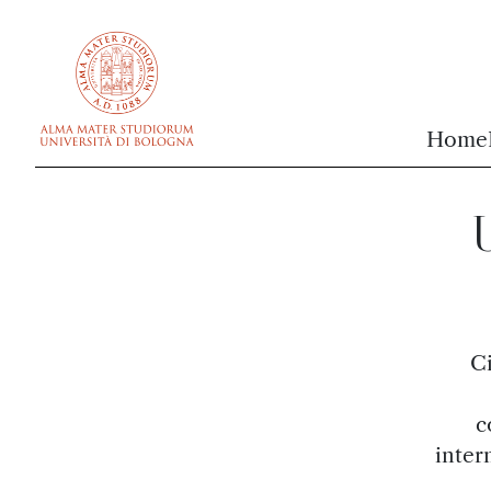
vai al contenuto della pagina
vai al menu di navigazione
Home
U
Ci
c
inter