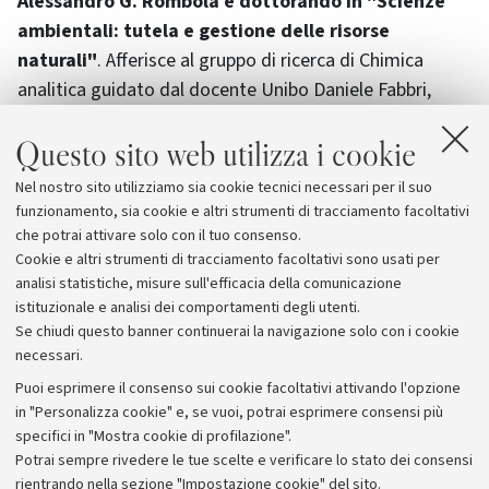
Alessandro G. Rombolà è dottorando in "Scienze
ambientali: tutela e gestione delle risorse
naturali"
. Afferisce al gruppo di ricerca di Chimica
analitica guidato dal docente Unibo Daniele Fabbri,
presso il Centro interdipartimentale di ricerca per le
Questo sito web utilizza i cookie
scienze ambientali (CIRSA) di Ravenna. A essere
premiato è stato il suo poster "
Structural Investigation
Nel nostro sito utilizziamo sia cookie tecnici necessari per il suo
and Levels of Polycyclic Aromatic Hydrocarbons (PAHs)
funzionamento, sia cookie e altri strumenti di tracciamento facoltativi
in Synthetic Biochar
"
che potrai attivare solo con il tuo consenso.
Cookie e altri strumenti di tracciamento facoltativi sono usati per
analisi statistiche, misure sull'efficacia della comunicazione
istituzionale e analisi dei comportamenti degli utenti.
Se chiudi questo banner continuerai la navigazione solo con i cookie
necessari.
Archivio
Puoi esprimere il consenso sui cookie facoltativi attivando l'opzione
in "Personalizza cookie" e, se vuoi, potrai esprimere consensi più
Comunicati stampa
specifici in "Mostra cookie di profilazione".
Redazione
Potrai sempre rivedere le tue scelte e verificare lo stato dei consensi
rientrando nella sezione "Impostazione cookie" del sito.