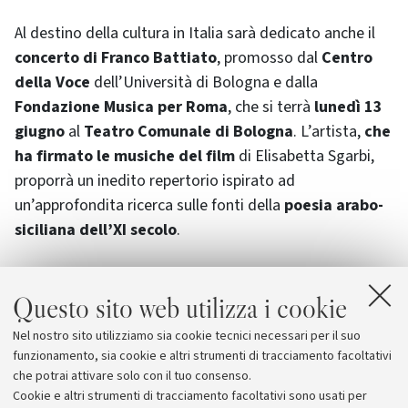
Al destino della cultura in Italia sarà dedicato anche il
concerto di Franco Battiato
, promosso dal
Centro
della Voce
dell’Università di Bologna e dalla
Fondazione Musica per Roma
, che si terrà
lunedì 13
giugno
al
Teatro Comunale di Bologna
. L’artista,
che
ha firmato le musiche del film
di Elisabetta Sgarbi,
proporrà un inedito repertorio ispirato ad
un’approfondita ricerca sulle fonti della
poesia arabo-
siciliana dell’XI secolo
.
L’ingresso alla proiezione è
ad invito
, fino ad
Questo sito web utilizza i cookie
esaurimento posti. I biglietti potranno essere ritirati dal
26 al 31 maggio, dalle 12 alle 19, presso
Bologna
Nel nostro sito utilizziamo sia cookie tecnici necessari per il suo
Welcome - Convention & Travel
(piazza Maggiore,
funzionamento, sia cookie e altri strumenti di tracciamento facoltativi
1/e), tel. 051-231454.
che potrai attivare solo con il tuo consenso.
Cookie e altri strumenti di tracciamento facoltativi sono usati per