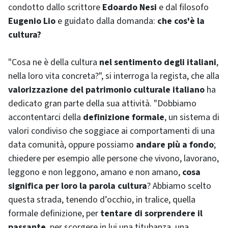
condotto dallo scrittore
Edoardo Nesi
e dal filosofo
Eugenio Lio
e guidato dalla domanda:
che cos'è la
cultura?
"Cosa ne è della cultura
nel sentimento degli italiani
,
nella loro vita concreta?", si interroga la regista, che alla
valorizzazione del patrimonio culturale italiano
ha
dedicato gran parte della sua attività. "Dobbiamo
accontentarci della
definizione formale
, un sistema di
valori condiviso che soggiace ai comportamenti di una
data comunità, oppure possiamo
andare più a fondo
;
chiedere per esempio alle persone che vivono, lavorano,
leggono e non leggono, amano e non amano,
cosa
significa per loro la parola cultura
? Abbiamo scelto
questa strada, tenendo d’occhio, in tralice, quella
formale definizione, per
tentare di sorprendere il
passante
, per scorgere in lui una titubanza, una