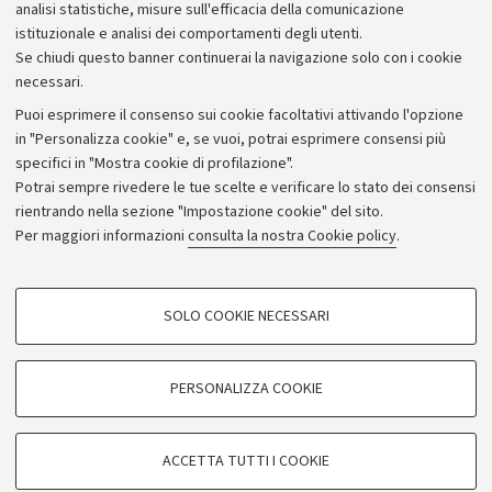
analisi statistiche, misure sull'efficacia della comunicazione
istituzionale e analisi dei comportamenti degli utenti.
Se chiudi questo banner continuerai la navigazione solo con i cookie
necessari.
Archivio
Puoi esprimere il consenso sui cookie facoltativi attivando l'opzione
in "Personalizza cookie" e, se vuoi, potrai esprimere consensi più
Comunicati stampa
specifici in "Mostra cookie di profilazione".
Redazione
Potrai sempre rivedere le tue scelte e verificare lo stato dei consensi
rientrando nella sezione "Impostazione cookie" del sito.
Rassegna stampa
Per maggiori informazioni
consulta la nostra Cookie policy
.
Seguici su:
COOKIE DI PROFILAZIONE - FACOLTATIVI
SOLO COOKIE NECESSARI
Si tratta di cookie utilizzati per analizzare le caratteristiche della navigazione
degli utenti, creare profili in base al loro comportamento sul sito, per analisi
di marketing.
PERSONALIZZA COOKIE
© Copyright 2026 - ALMA MATER STUDIORUM - Università di
Mostra cookie di profilazione
Bologna - Via Zamboni, 33 - 40126 Bologna - PI: 01131710376 -
Google/Youtube Video
CF: 80007010376
COOKIE TECNICI - NECESSARI
ACCETTA TUTTI I COOKIE
Facebook