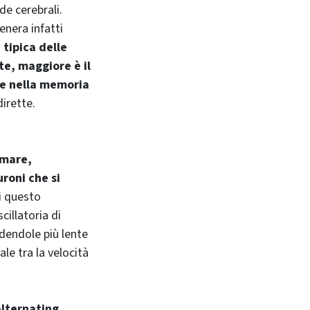
e cerebrali.
enera infatti
 tipica delle
te, maggiore è il
e nella memoria
dirette.
mare,
uroni che si
i questo
cillatoria di
ndendole più lente
le tra la velocità
Alternating