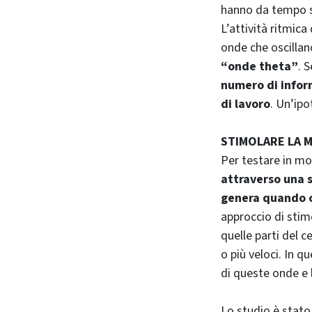
hanno da tempo su
L’attività ritmic
onde che oscillan
“onde theta”
. 
numero di info
di lavoro
. Un’ipo
STIMOLARE LA 
Per testare in mod
attraverso una s
genera quando 
approccio di stim
quelle parti del 
o più veloci. In 
di queste onde e 
Lo studio è stato