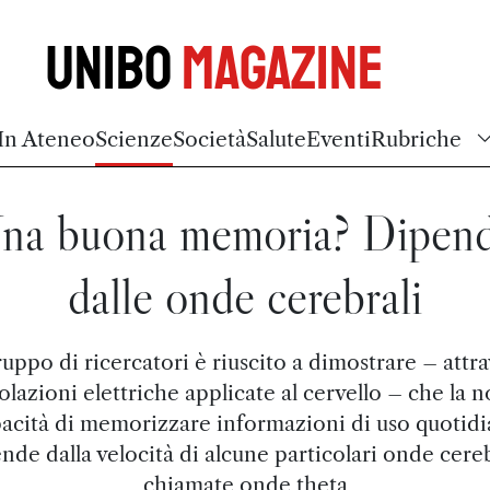
Unibo
Magazine
In Ateneo
Scienze
Società
Salute
Eventi
Rubriche
na buona memoria? Dipen
dalle onde cerebrali
uppo di ricercatori è riuscito a dimostrare – attr
olazioni elettriche applicate al cervello – che la n
acità di memorizzare informazioni di uso quotid
nde dalla velocità di alcune particolari onde cereb
chiamate onde theta