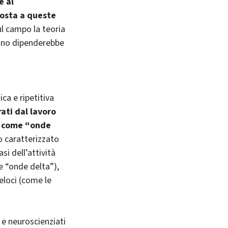
e al
posta a queste
ul campo la teoria
iano dipenderebbe
ca e ripetitiva
ati dal lavoro
ti come “onde
no caratterizzato
si dell’attività
e “onde delta”),
eloci (come le
 e neuroscienziati