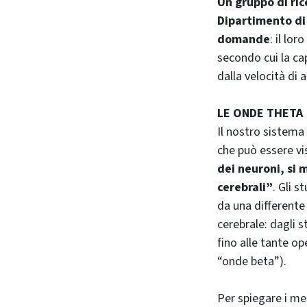
Un gruppo di ri
Dipartimento di 
domande
: il lor
secondo cui la c
dalla velocità di 
LE ONDE THETA
Il nostro sistema
che può essere vi
dei neuroni, si
cerebrali”
. Gli s
da una differente 
cerebrale: dagli 
fino alle tante o
“onde beta”).
Per spiegare i me