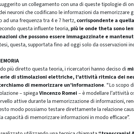
ggerito un collegamento con una di queste tipologie di ond
a dei neuroni che codificano le informazioni da memorizzare g
o ad una frequenza tra 4 e 7 hertz,
corrispondente a quella
Secondo questa influente teoria,
più le onde theta sono len
rmazioni che possono essere immagazzinate e mantenut
tesi, questa, supportata fino ad oggi solo da osservazioni in
MEMORIA
o più diretto questa teoria, i ricercatori hanno deciso di
mi
erie di stimolazioni elettriche, l’attività ritmica dei ne
cerchiamo di memorizzare un’informazione
. “Lo scopo d
olazione – spiega
Vincenzo Romei
– è modellare l’attività os
cervello attive durante la memorizzazione di informazioni, re
questo modo possiamo testare direttamente la relazione causa
la capacità di memorizzare informazioni in modo efficace”.
 realizzato utilizzando una tecnica chiamata
“transcranial 