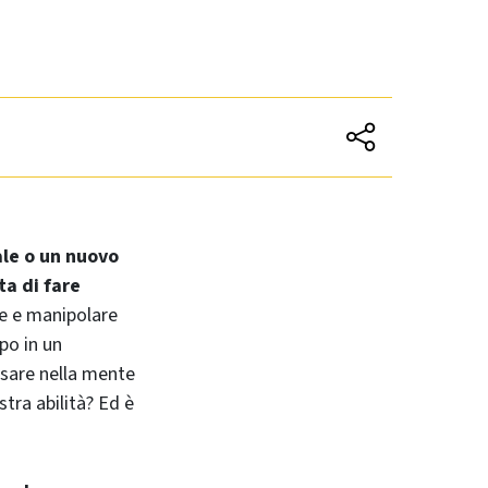
cale o un nuovo
ta di fare
re e manipolare
po in un
ssare nella mente
tra abilità? Ed è