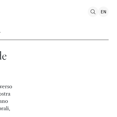
EN
de
averso
ostra
iano
rali,