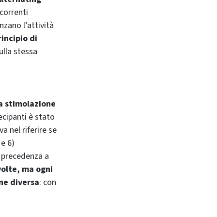
correnti
nzano l’attività
incipio di
ulla stessa
a stimolazione
tecipanti è stato
 nel riferire se
 e 6)
 precedenza a
volte, ma ogni
one diversa
: con
.