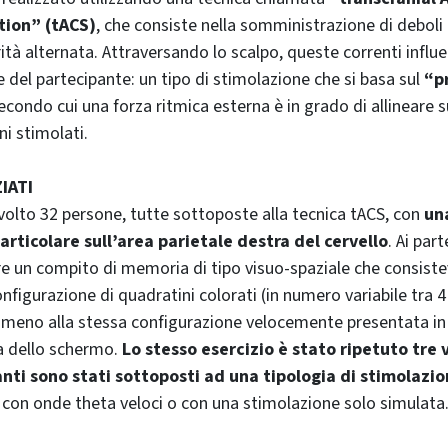
tion” (tACS)
, che consiste nella somministrazione di deboli 
rità alternata. Attraversando lo scalpo, queste correnti influe
e del partecipante: un tipo di stimolazione che si basa sul
“pr
secondo cui una forza ritmica esterna è in grado di allineare s
ni stimolati.
IATI
volto 32 persone, tutte sottoposte alla tecnica tACS, con
un
articolare sull’area parietale destra del cervello
. Ai par
re un compito di memoria di tipo visuo-spaziale che consisteva
nfigurazione di quadratini colorati (in numero variabile tra 4
 meno alla stessa configurazione velocemente presentata in
ra dello schermo.
Lo stesso esercizio è stato ripetuto tre 
anti sono stati sottoposti ad una tipologia di stimolazi
 con onde theta veloci o con una stimolazione solo simulata