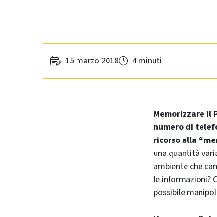
15 marzo 2018
4 minuti
Memorizzare il P
numero di telefo
ricorso alla “me
una quantità vari
ambiente che camb
le informazioni? 
possibile manipol