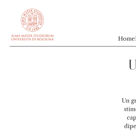
vai al contenuto della pagina
vai al menu di navigazione
Home
U
Un gr
stim
cap
dipe