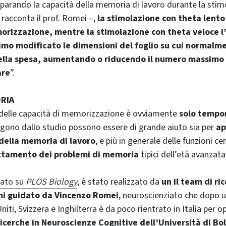
mparando la capacità della memoria di lavoro durante la sti
 racconta il prof. Romei –,
la stimolazione con theta lento 
orizzazione, mentre la stimolazione con theta veloce l
imo modificato le dimensioni del foglio su cui normal
 della spesa, aumentando o riducendo il numero massimo 
are
”.
RIA
delle capacità di memorizzazione è ovviamente
solo tempo
rgono dallo studio possono essere di grande aiuto sia per
ap
ella memoria di lavoro
, e più in generale delle funzioni ce
rattamento dei problemi di memoria
tipici dell’età avanzata
cato su
PLOS Biology
, è stato realizzato da
un il team di ric
chi guidato da Vincenzo Romei
, neuroscienziato che dopo u
Uniti, Svizzera e Inghilterra è da poco rientrato in Italia per o
Ricerche in Neuroscienze Cognitive dell’Università di B