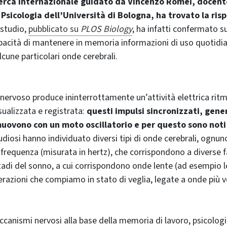
cerca internazionale guidato da Vincenzo Romei, docent
Psicologia dell’Università di Bologna, ha trovato la ris
o studio,
pubblicato su
PLOS Biology
, ha infatti confermato s
apacità di mantenere in memoria informazioni di uso quotid
alcune particolari onde cerebrali.
 nervoso produce ininterrottamente un’attività elettrica ritmi
sualizzata e registrata:
questi impulsi sincronizzati, gener
 muovono con un moto oscillatorio e per questo sono no
tudiosi hanno individuato diversi tipi di onde cerebrali, ognu
frequenza (misurata in hertz), che corrispondono a diverse fa
stadi del sonno, a cui corrispondono onde lente (ad esempio l
perazioni che compiamo in stato di veglia, legate a onde più v
ccanismi nervosi alla base della memoria di lavoro, psicologi