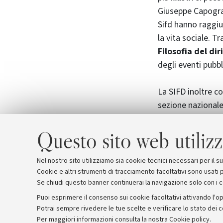
Giuseppe Capogra
Sifd hanno raggiu
la vita sociale. Tr
Filosofia del dir
degli eventi pubbli
La SIFD inoltre co
sezione nazionale
Philosophy. Raffae
stata confermata 
Questo sito web utilizz
Nel nostro sito utilizziamo sia cookie tecnici necessari per il 
Cookie e altri strumenti di tracciamento facoltativi sono usati p
Se chiudi questo banner continuerai la navigazione solo con i 
Puoi esprimere il consenso sui cookie facoltativi attivando l'op
Potrai sempre rivedere le tue scelte e verificare lo stato dei 
Archivio
Comunicati stampa
Redazione
Rassegna 
Per maggiori informazioni
consulta la nostra Cookie policy
.