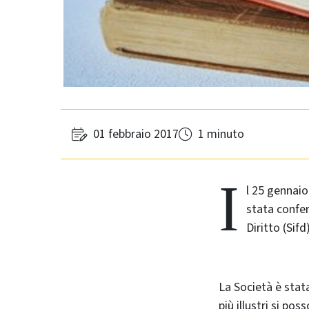
01 febbraio 2017
1 minuto
I
l 25 gennai
stata confer
Diritto (Sifd
La Società è stata
più illustri si po