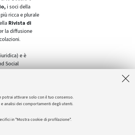
io,
i soci della
iù ricca e plurale
della
Rivista di
er la diffusione
colazioni.
iuridica) e è
nd Social
tà di Bologna, è
e potrai attivare solo con il tuo consenso.
e e analisi dei comportamenti degli utenti.
ifici in "Mostra cookie di profilazione".
Seguici su: