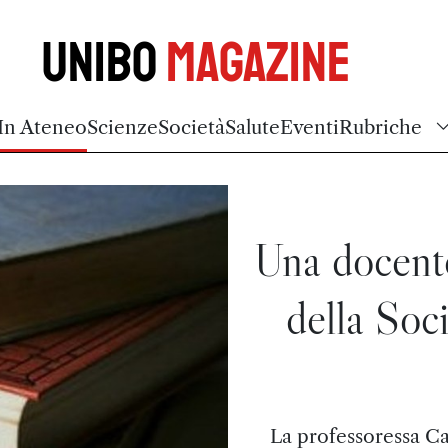
Unibo
Magazine
In Ateneo
Scienze
Società
Salute
Eventi
Rubriche
Una docent
della Soci
La professoressa Ca