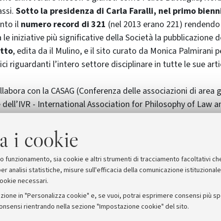
ssi.
Sotto la presidenza di Carla Faralli, nel primo bienn
nto il
numero record di 321
(nel 2013 erano 221) rendendo p
a le iniziative più significative della Società la pubblicazione 
itto
, edita da il Mulino, e il sito curato da Monica Palmirani p
ci riguardanti l’intero settore disciplinare in tutte le sue arti
llabora con la CASAG (Conferenza delle associazioni di area g
 dell’IVR - International Association for Philosophy of Law a
lla Brighi, ricercatrice di Informatica giuridica dell’Universi
Segretaria della SIFD.
a i cookie
suo funzionamento, sia cookie e altri strumenti di tracciamento facoltativi ch
er analisi statistiche, misure sull'efficacia della comunicazione istituzional
cookie necessari.
zione in "Personalizza cookie" e, se vuoi, potrai esprimere consensi più spec
consensi rientrando nella sezione "Impostazione cookie" del sito.
stampa