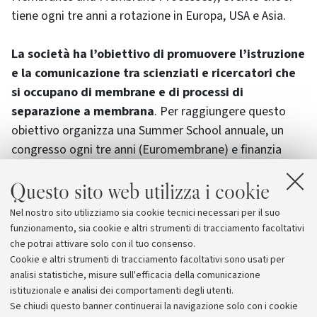
tiene ogni tre anni a rotazione in Europa, USA e Asia.
La società ha l’obiettivo di promuovere l’istruzione
e la comunicazione tra scienziati e ricercatori
che
si occupano di membrane e di processi di
separazione a membrana
. Per raggiungere questo
obiettivo organizza una Summer School annuale, un
congresso ogni tre anni (Euromembrane) e finanzia
giovani ricercatori e studenti di dottorato con premi
Questo sito web utilizza i cookie
che consentono la partecipazione a tali eventi.
Attualmente la EMS ha 401 iscritti provenienti da più di
Nel nostro sito utilizziamo sia cookie tecnici necessari per il suo
40 paesi, di questi oltre la metà sono studenti di
funzionamento, sia cookie e altri strumenti di tracciamento facoltativi
dottorato di ricerca.
che potrai attivare solo con il tuo consenso.
Cookie e altri strumenti di tracciamento facoltativi sono usati per
analisi statistiche, misure sull'efficacia della comunicazione
istituzionale e analisi dei comportamenti degli utenti.
Se chiudi questo banner continuerai la navigazione solo con i cookie