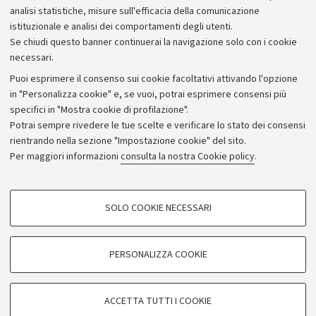
analisi statistiche, misure sull'efficacia della comunicazione
istituzionale e analisi dei comportamenti degli utenti.
Se chiudi questo banner continuerai la navigazione solo con i cookie
necessari.
Archivio
Puoi esprimere il consenso sui cookie facoltativi attivando l'opzione
in "Personalizza cookie" e, se vuoi, potrai esprimere consensi più
Comunicati stampa
specifici in "Mostra cookie di profilazione".
Redazione
Potrai sempre rivedere le tue scelte e verificare lo stato dei consensi
rientrando nella sezione "Impostazione cookie" del sito.
Rassegna stampa
Per maggiori informazioni
consulta la nostra Cookie policy
.
Seguici su:
COOKIE DI PROFILAZIONE - FACOLTATIVI
SOLO COOKIE NECESSARI
Si tratta di cookie utilizzati per analizzare le caratteristiche della navigazione
degli utenti, creare profili in base al loro comportamento sul sito, per analisi
di marketing.
PERSONALIZZA COOKIE
© Copyright 2026 - ALMA MATER STUDIORUM - Università di
Mostra cookie di profilazione
Bologna - Via Zamboni, 33 - 40126 Bologna - PI: 01131710376 -
Google/Youtube Video
CF: 80007010376
COOKIE TECNICI - NECESSARI
ACCETTA TUTTI I COOKIE
Facebook