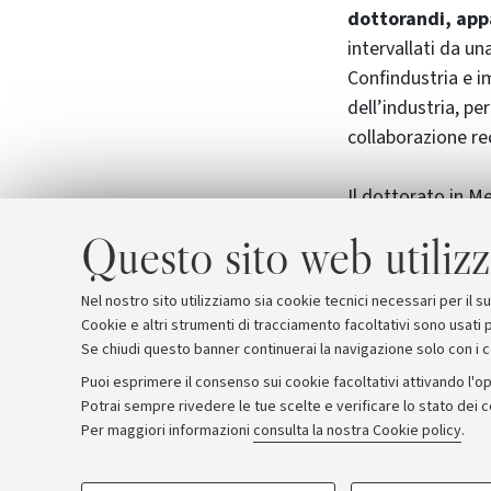
dottorandi, appa
intervallati da un
Confindustria e i
dell’industria, pe
collaborazione re
Il dottorato in M
ricercatori e inge
Questo sito web utilizz
Aerospaziale, Mac
Acustica, Tecnolog
Nel nostro sito utilizziamo sia cookie tecnici necessari per il 
Cookie e altri strumenti di tracciamento facoltativi sono usati p
Se chiudi questo banner continuerai la navigazione solo con i 
Puoi esprimere il consenso sui cookie facoltativi attivando l'op
Potrai sempre rivedere le tue scelte e verificare lo stato dei 
Archivio
Comunicati stampa
Redazione
Rassegna 
Per maggiori informazioni
consulta la nostra Cookie policy
.
COOKIE DI PROFILAZIONE - FACOLTATIVI