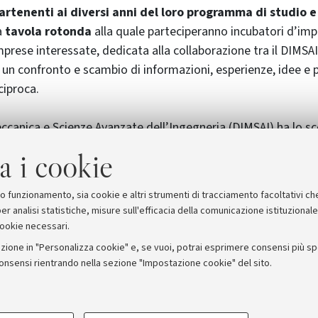
rtenenti ai diversi anni del loro programma di studio e
a
tavola rotonda
alla quale parteciperanno incubatori d’im
mprese interessate, dedicata alla collaborazione tra il DIMSA
r un confronto e scambio di informazioni, esperienze, idee e 
ciproca.
eccanica e Scienze Avanzate dell’Ingegneria (DIMSAI) ha lo s
gneri altamente qualificati, operanti nei settori dell’Ingegn
a i cookie
chine e Sistemi energetici, Fisica Tecnica, Impianti di cond
ie nucleari e Applicazioni industriali dei plasmi.
suo funzionamento, sia cookie e altri strumenti di tracciamento facoltativi ch
er analisi statistiche, misure sull'efficacia della comunicazione istituzional
cookie necessari.
zione in "Personalizza cookie" e, se vuoi, potrai esprimere consensi più spec
consensi rientrando nella sezione "Impostazione cookie" del sito.
stampa
COOKIE TECNICI - NECESSAR