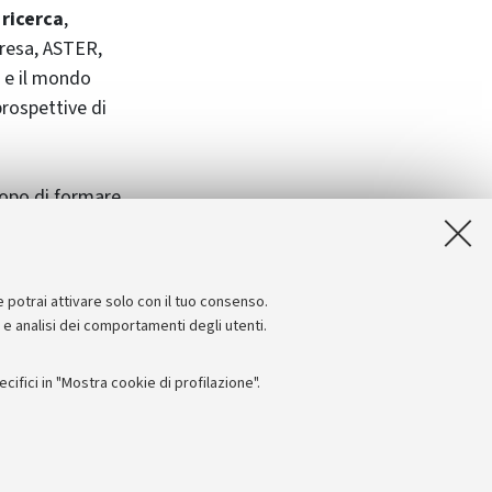
 ricerca
,
presa, ASTER,
I e il mondo
prospettive di
copo di formare
eria Meccanica ed
izionamento,
e potrai attivare solo con il tuo consenso.
e e analisi dei comportamenti degli utenti.
ifici in "Mostra cookie di profilazione".
Seguici su:
I