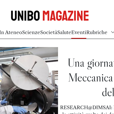
Unibo
Magazine
In Ateneo
Scienze
Società
Salute
Eventi
Rubriche
Una giornat
Meccanica 
del
RESEARCH@DIMSAI: l'a