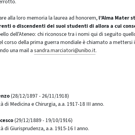
errotto.
are alla loro memoria la laurea ad honorem,
l’Alma Mater s
renti o discendenti dei suoi studenti di allora a cui cons
pello dell’Ateneo: chi riconosce tra i nomi qui di seguito quell
l corso della prima guerra mondiale è chiamato a mettersi 
vendo una mail a
sandra.marciatori@unibo.it
.
enzo
(28/12/1897 - 26/11/1918)
ltà di Medicina e Chirurgia, a.a. 1917-18 III anno.
ncesco
(29/12/1889 - 19/10/1916)
ltà di Giurisprudenza, a.a. 1915-16 I anno.