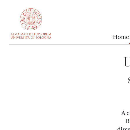
vai al contenuto della pagina
vai al menu di navigazione
Home
U
A c
B
disce