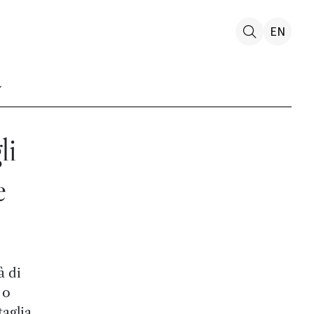
EN
li
e
à di
 o
taglia