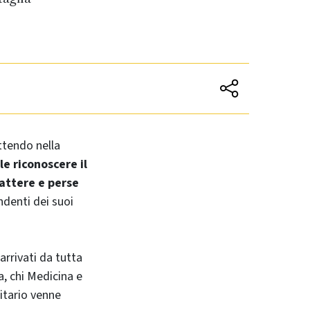
ttendo nella
e riconoscere il
battere e perse
endenti dei suoi
arrivati da tutta
a, chi Medicina e
sitario venne