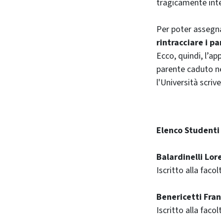
tragicamente int
Per poter assegn
rintracciare i pa
Ecco, quindi, l’ap
parente caduto ne
l'Università scri
Elenco Studenti
Balardinelli Lor
Iscritto alla faco
Benericetti Fra
Iscritto alla faco