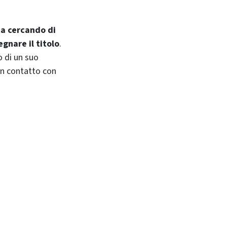
ta cercando di
egnare il titolo
.
o di un suo
in contatto con