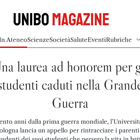
Unibo
Magazine
In Ateneo
Scienze
Società
Salute
Eventi
Rubriche
na laurea ad honorem per g
studenti caduti nella Grand
Guerra
ento anni dalla prima guerra mondiale, l’Universit
ologna lancia un appello per rintracciare i parenti
ndenti dei suoi studenti che persero la vita in bat