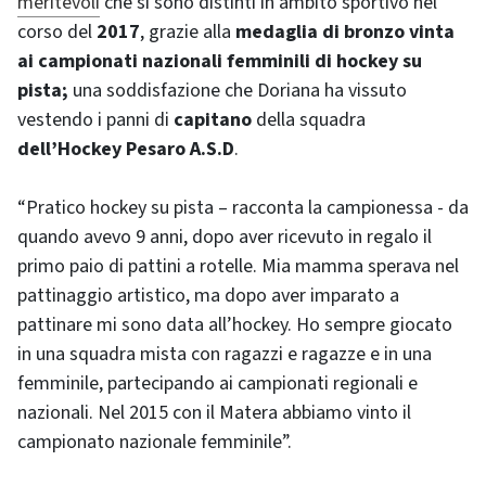
meritevoli
che si sono distinti in ambito sportivo nel
corso del
2017
, grazie alla
medaglia di bronzo vinta
ai campionati nazionali femminili di hockey su
pista;
una soddisfazione che Doriana ha vissuto
vestendo i panni di
capitano
della squadra
dell’
Hockey Pesaro A.S.D
.
“Pratico hockey su pista – racconta la campionessa - da
quando avevo 9 anni, dopo aver ricevuto in regalo il
primo paio di pattini a rotelle. Mia mamma sperava nel
pattinaggio artistico, ma dopo aver imparato a
pattinare mi sono data all’hockey. Ho sempre giocato
in una squadra mista con ragazzi e ragazze e in una
femminile, partecipando ai campionati regionali e
nazionali. Nel 2015 con il Matera abbiamo vinto il
campionato nazionale femminile”.