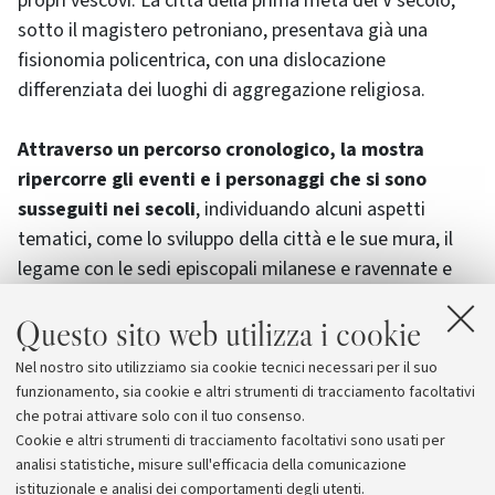
propri vescovi. La città della prima metà del V secolo,
sotto il magistero petroniano, presentava già una
fisionomia policentrica, con una dislocazione
differenziata dei luoghi di aggregazione religiosa.
Attraverso un percorso cronologico, la mostra
ripercorre gli eventi e i personaggi che si sono
susseguiti nei secoli
, individuando alcuni aspetti
tematici, come lo sviluppo della città e le sue mura, il
legame con le sedi episcopali milanese e ravennate e
con il Papato, l’individuazione dei nuclei monumentali
Questo sito web utilizza i cookie
principali, i conflitti sociali e religiosi. Per la prima volta,
inoltre, sono stati raccolti in maniera organica i rari
Nel nostro sito utilizziamo sia cookie tecnici necessari per il suo
reperti (epigrafi, elementi architettonici e di arredo
funzionamento, sia cookie e altri strumenti di tracciamento facoltativi
liturgico) legati ai primi secoli del cristianesimo.
che potrai attivare solo con il tuo consenso.
Cookie e altri strumenti di tracciamento facoltativi sono usati per
analisi statistiche, misure sull'efficacia della comunicazione
istituzionale e analisi dei comportamenti degli utenti.