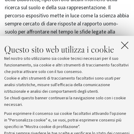
ricerca sul suolo e della sua rappresentazione. Il
percorso espositivo mette in luce come la scienza abbia
sempre cercato di dare risposte al rapporto uomo-
suolo per affrontare nel tempo le sfide legate alla
produzione primaria, alle criticità dovute al dissesto
Questo sito web utilizza i cookie
idrogeologico, al problema sanitario (ad esempio la
malaria negli ambienti palustri), e alla conservazione
Nel nostro sito utilizziamo sia cookie tecnici necessari per il suo
dei suoli in salute, affinché siano in grado di fornire i
funzionamento, sia cookie e altri strumenti di tracciamento facoltativi
servizi ecosistemici di cui l’umanità necessita.
che potrai attivare solo con il tuo consenso.
Cookie e altri strumenti di tracciamento facoltativi sono usati per
analisi statistiche, misure sull'efficacia della comunicazione
istituzionale e analisi dei comportamenti degli utenti.
Se chiudi questo banner continuerai la navigazione solo con i cookie
necessari.
Archivio
Puoi esprimere il consenso sui cookie facoltativi attivando l'opzione
in "Personalizza cookie" e, se vuoi, potrai esprimere consensi più
Comunicati stampa
specifici in "Mostra cookie di profilazione".
Redazione
Potrai sempre rivedere le tue scelte e verificare lo stato dei consensi